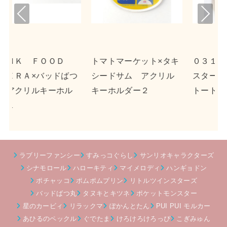
Pre
Nex
viou
t
s
ット×タキ
０３１３×リトルツイン
ｎｓｎ×ポチャッコ
アクリル
スターズ キャンバス
クリルキーホルダー
２
トート
ラブリーファンシー
すみっコぐらし
サンリオキャラクターズ
シナモロール
ハローキティ
マイメロディ
ハンギョドン
ポチャッコ
ポムポムプリン
リトルツインスターズ
バッドばつ丸
タヌキとキツネ
ポケットモンスター
星のカービィ
リラックマ
ぽかんとたん
PUI PUI モルカー
あひるのペックル
ぐでたま
けろけろけろっぴ
こぎみゅん