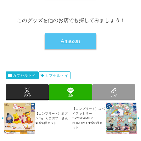
このグッズを他のお店でも探してみましょう！
Amazon
カプセルトイ
カプセルトイ
ポスト
送る
リンク
【コンプリート】スパ
【コンプリート】肩ズ
イファミリー
ンFig. くまのプーさん
SPY×FAMILY
★全4種セット
NUNOPO ★全8種セ
ット