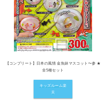
【コンプリート】日本の風情 金魚鉢マスコット〜参 ★
全5種セット
キッズルーム楽
天