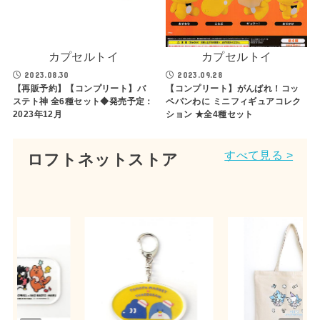
カプセルトイ
カプセルトイ
2023.08.30
2023.09.28
【再販予約】【コンプリート】バ
【コンプリート】がんばれ！コッ
ステト神 全6種セット◆発売予定：
ペパンわに ミニフィギュアコレク
2023年12月
ション ★全4種セット
すべて見る >
ロフトネットストア