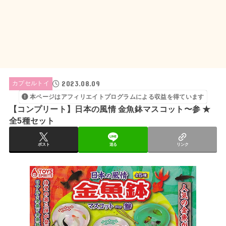
2023.08.09
カプセルトイ
本ページはアフィリエイトプログラムによる収益を得ています
【コンプリート】日本の風情 金魚鉢マスコット〜参 ★
全5種セット
ポスト
送る
リンク