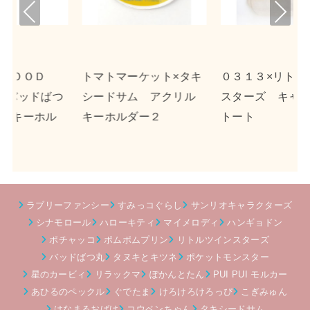
Pre
Nex
viou
t
s
ト×タキ
０３１３×リトルツイン
ｎｓｎ×ポチャッコ 
クリル
スターズ キャンバス
クリルキーホルダー２
トート
ラブリーファンシー
すみっコぐらし
サンリオキャラクターズ
シナモロール
ハローキティ
マイメロディ
ハンギョドン
ポチャッコ
ポムポムプリン
リトルツインスターズ
バッドばつ丸
タヌキとキツネ
ポケットモンスター
星のカービィ
リラックマ
ぽかんとたん
PUI PUI モルカー
あひるのペックル
ぐでたま
けろけろけろっぴ
こぎみゅん
はなまるおばけ
コウペンちゃん
タキシードサム