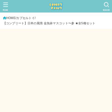
MENU
SEARCH
HOME
カプセルトイ
【コンプリート】日本の風情 金魚鉢マスコット〜参 ★全5種セット