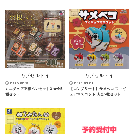
カプセルトイ
カプセルトイ
2025.02.10
2023.09.28
ミニチュア羽根ペンセット3 ★全5
【コンプリート】サメベコ フィギ
種セット
ュアマスコット ★全5種セット