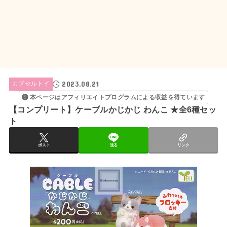
2023.08.21
カプセルトイ
本ページはアフィリエイトプログラムによる収益を得ています
【コンプリート】ケーブルかじかじ わんこ ★全6種セッ
ト
ポスト
送る
リンク