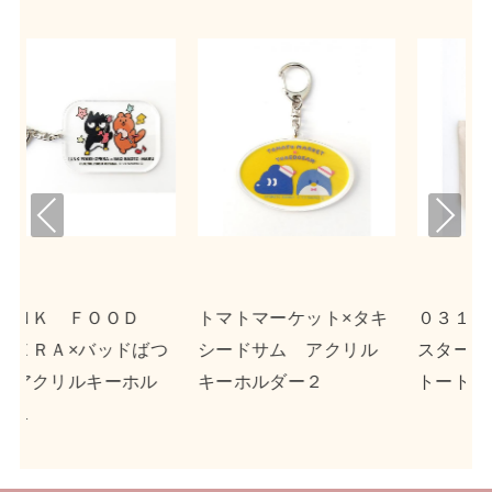
Pre
Nex
viou
t
s
ト×タキ
０３１３×リトルツイン
ｎｓｎ×ポチャッコ 
クリル
スターズ キャンバス
クリルキーホルダー
トート