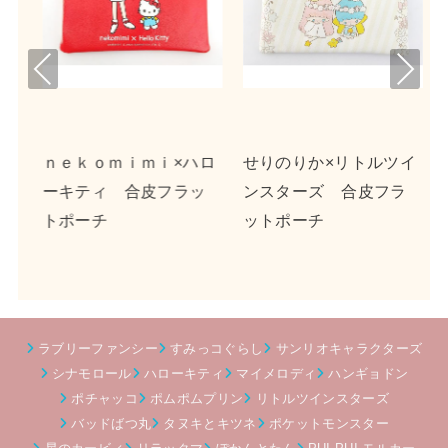
Pre
Nex
viou
t
s
ｎｅｋｏｍｉｍｉ×ハロ
せりのりか×リトルツイ
ロ
ーキティ 合皮フラッ
ンスターズ 合皮フラ
トポーチ
ットポーチ
ラブリーファンシー
すみっコぐらし
サンリオキャラクターズ
シナモロール
ハローキティ
マイメロディ
ハンギョドン
ポチャッコ
ポムポムプリン
リトルツインスターズ
バッドばつ丸
タヌキとキツネ
ポケットモンスター