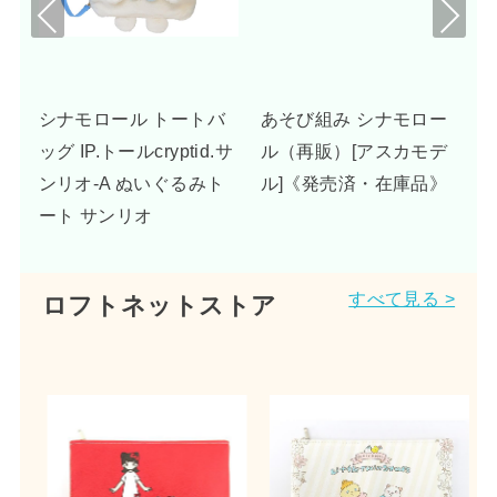
Pre
Nex
viou
t
s
ー
シナモロール トートバ
あそび組み シナモロー
ス
ッグ IP.トールcryptid.サ
ル（再販）[アスカモデ
リ
ンリオ-A ぬいぐるみト
ル]《発売済・在庫品》
ート サンリオ
すべて見る >
ロフトネットストア