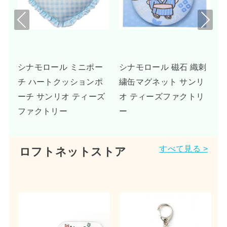
Pre
Nex
viou
t
s
ー
シナモロール ミニポー
シナモロール 磁石 織刺
デ
チ ハートクッションポ
繍缶マグネット サンリ
》
ーチ サンリオ ティーズ
オ ティーズファクトリ
ファクトリー
ー
すべて見る >
ロフトネットストア