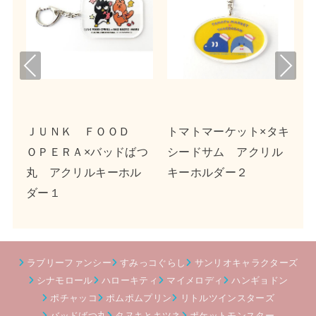
Pre
Nex
viou
t
s
イ
ＪＵＮＫ ＦＯＯＤ
トマトマーケット×タキ
ＯＰＥＲＡ×バッドばつ
シードサム アクリル
丸 アクリルキーホル
キーホルダー２
ダー１
ラブリーファンシー
すみっコぐらし
サンリオキャラクターズ
シナモロール
ハローキティ
マイメロディ
ハンギョドン
ポチャッコ
ポムポムプリン
リトルツインスターズ
バッドばつ丸
タヌキとキツネ
ポケットモンスター