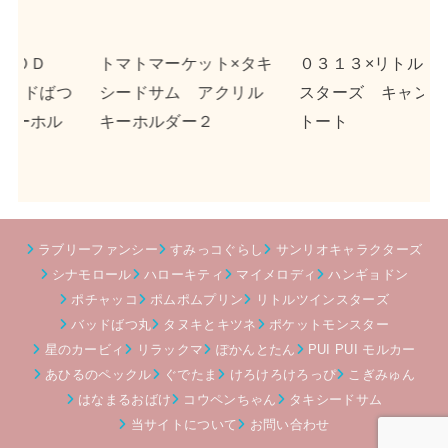
s
ト×タキ
０３１３×リトルツイン
ｎｓｎ×ポチャッコ 
クリル
スターズ キャンバス
クリルキーホルダー２
トート
ラブリーファンシー
すみっコぐらし
サンリオキャラクターズ
シナモロール
ハローキティ
マイメロディ
ハンギョドン
ポチャッコ
ポムポムプリン
リトルツインスターズ
バッドばつ丸
タヌキとキツネ
ポケットモンスター
星のカービィ
リラックマ
ぽかんとたん
PUI PUI モルカー
あひるのペックル
ぐでたま
けろけろけろっぴ
こぎみゅん
はなまるおばけ
コウペンちゃん
タキシードサム
当サイトについて
お問い合わせ