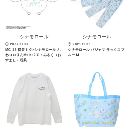
シナモロール
シナモロール
2024.09.03
2023.10.05
MC-13 初音ミク×シナモロール ふ
シナモロール パジャマ サックスブ
わコロりんMsize2 C：みるく（お
ルー M
すまし）玩具