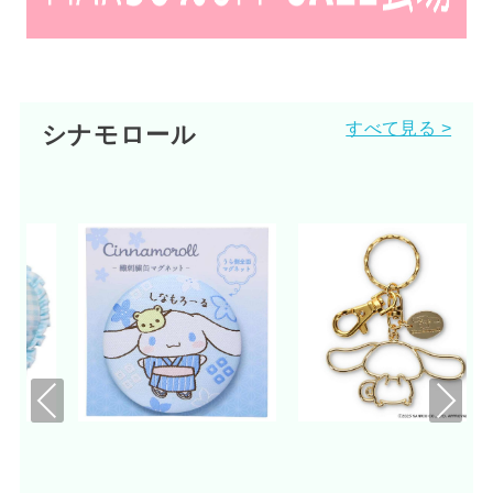
すべて見る >
シナモロール
Pre
Nex
viou
t
s