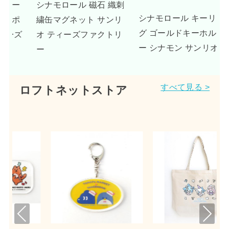
 織刺
UNDONE シナモロール
シナモロール キーリン
ンリ
腕時計 グッズ ドリーミ
グ ゴールドキーホルダ
トリ
ーベージュ
ー シナモン サンリオ
すべて見る >
ロフトネットストア
Pre
Nex
viou
t