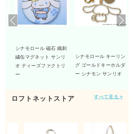
Pre
Nex
viou
t
s
織刺
UNDONE シナモロール
シナモロール キーリン
ンリ
腕時計 グッズ ドリーミ
グ ゴールドキーホルダ
トリ
ーベージュ
ー シナモン サンリオ
すべて見る >
ロフトネットストア