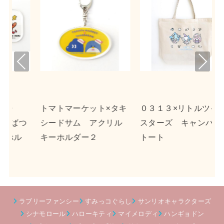
Pre
Nex
viou
t
s
×タキ
０３１３×リトルツイン
ｎｓｎ×ポチャッコ ア
リル
スターズ キャンバス
クリルキーホルダー２
トート
ラブリーファンシー
すみっコぐらし
サンリオキャラクターズ
シナモロール
ハローキティ
マイメロディ
ハンギョドン