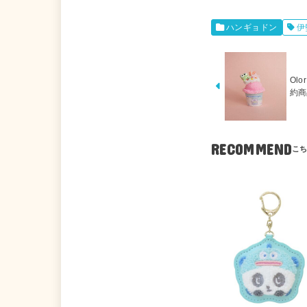
ハンギョドン
伊
Olo
約商
RECOMMEND