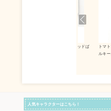
Pre
viou
s
マトマーケット×タキシードサム アクリ
０３１３×リト
キーホルダー２
ストート
人気キャラクターはこちら！