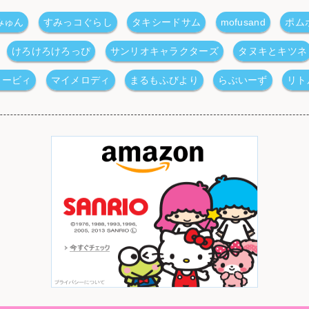
みゅん
すみっコぐらし
タキシードサム
mofusand
ポム
けろけろけろっぴ
サンリオキャラクターズ
タヌキとキツネ
カービィ
マイメロディ
まるもふびより
らぶいーず
リト