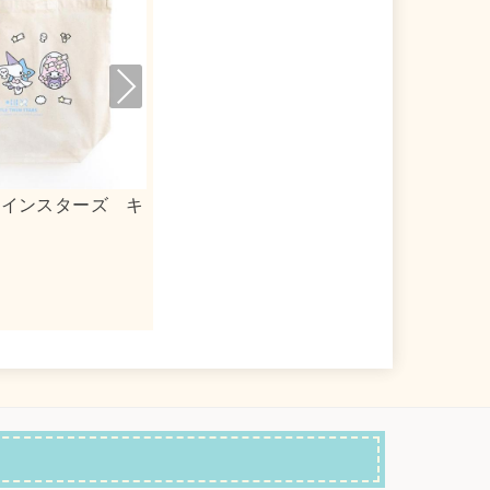
Nex
t
リルキーホルダー
ｍｏｇ×シナモロール 合皮フラットポ