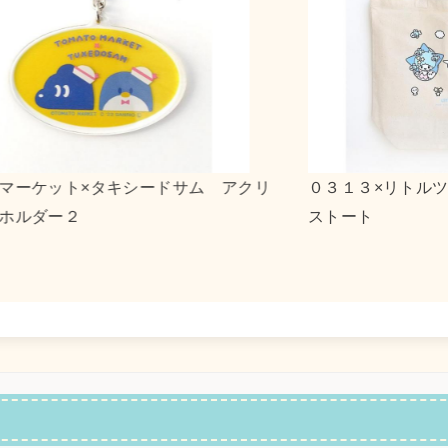
ルツインスターズ キャンバ
ｎｓｎ×ポチャッコ アク
２