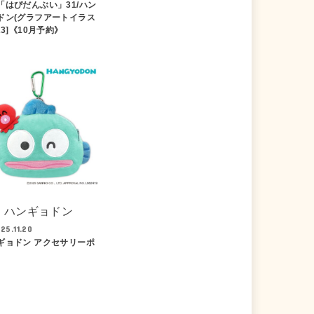
「はぴだんぶい」31/ハン
ドン(グラフアートイラス
A3]《10月予約》
ハンギョドン
25.11.20
ギョドン アクセサリーポ