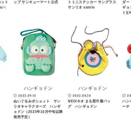
カット
ップ サンキューマート公式
トミニステッカー サングラス
ダー
xハ
サンリオ sanrio
ギョ
ト)[
ハンギョドン
ハンギョドン
2023.09.15
2023.08.30
20
ぬいぐるみポシェット サン
NEO/ネオ まる窓巾着バッ
ハン
リオキャラクターズ ハンギ
グ ハンギョドン
ーチ
ョドン（2023年10月中旬以降
発売予定）