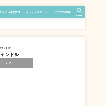
はなまるおばけ
すみっコぐらし
mofusand
SEARCH
ています
ンキャンドル
リンク