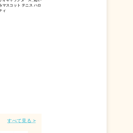
みマスコット テニス ハロ
ティ
すべて見る >