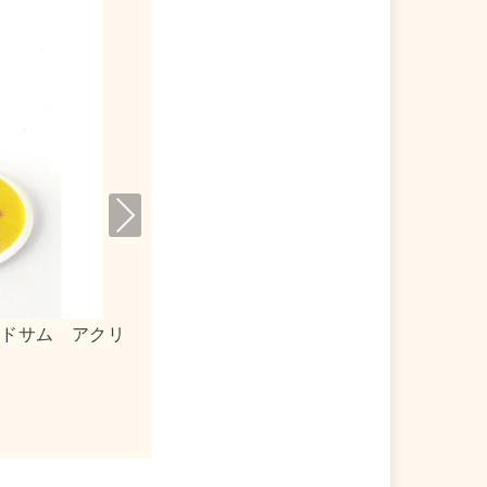
Nex
t
 アクリルキーホルダー
ｍｏｇ×シナモロール 合皮フラ