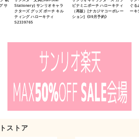
グ サ
Stationery) サンリオキャラ
ビナミニポーチ ハローキティ
ぐる
クターズ グッズ ポーチ キル
（再販）[ナカジマコーポレー
ーキ
ティング ハローキティ
ション]《09月予約》
S2339765
トストア