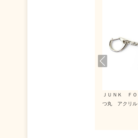
Pre
viou
s
トマトマーケット×タキシードサム アクリ
０３１３
ルキーホルダー２
ストート