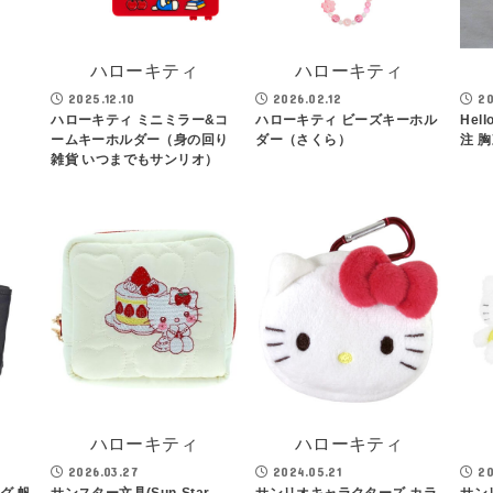
ハローキティ
ハローキティ
2025.12.10
2026.02.12
20
ハローキティ ミニミラー&コ
ハローキティ ビーズキーホル
Hel
ームキーホルダー（身の回り
ダー（さくら）
注 
雑貨 いつまでもサンリオ）
ハローキティ
ハローキティ
2026.03.27
2024.05.21
20
グ 帆
サンスター文具(Sun-Star
サンリオキャラクターズ カラ
サン