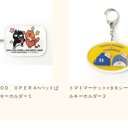
×リトルツインスターズ キャンバ
ｎｓｎ×ポチャッコ
２