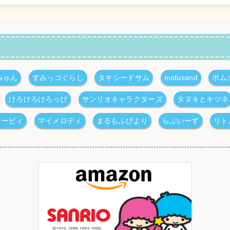
みゅん
すみっコぐらし
タキシードサム
mofusand
ポム
けろけろけろっぴ
サンリオキャラクターズ
タヌキとキツネ
カービィ
マイメロディ
まるもふびより
らぶいーず
リト