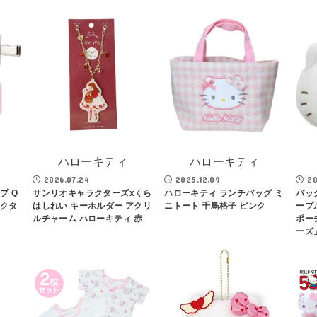
ハローキティ
ハローキティ
2026.07.24
2025.12.09
20
プ Q
サンリオキャラクターズxくら
ハローキティ ランチバッグ ミ
バッ
ラクタ
はしれい キーホルダー アクリ
ニトート 千鳥格子 ピンク
ープ
ルチャーム ハローキティ 赤
ポー
ーズ