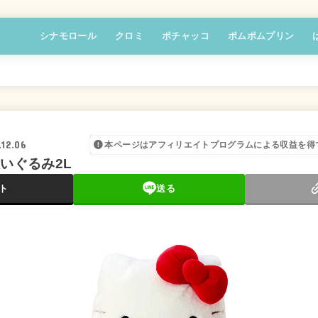
シナモロール
クロミ
ポチャッコ
ポムポムプリン
.12.06
本ページはアフィリエイトプログラムによる収益を得
いぐるみ2L
ト
送る