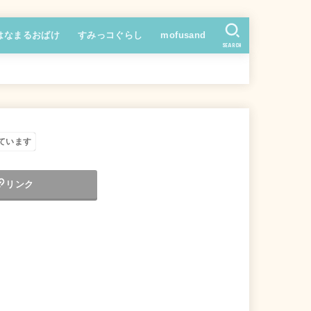
はなまるおばけ
すみっコぐらし
mofusand
SEARCH
ています
リンク