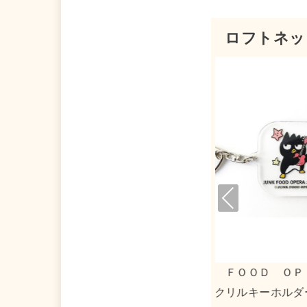
ロフトネッ
Pre
viou
s
マトマーケット×タキシードサム アクリ
０３１３×リト
キーホルダー２
ストート