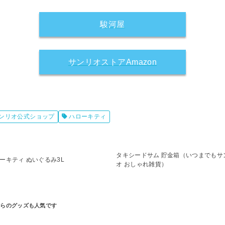
駿河屋
サンリオストアAmazon
ンリオ公式ショップ
ハローキティ
タキシードサム 貯金箱（いつまでもサ
ーキティ ぬいぐるみ3L
オ おしゃれ雑貨）