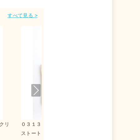
すべて見る >
Nex
t
リルキーホルダー
ｍｏｇ×シナモロール 合皮フラットポ