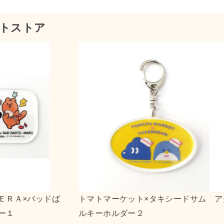
トストア
ルツインスターズ キャンバ
ｎｓｎ×ポチャッコ アク
２