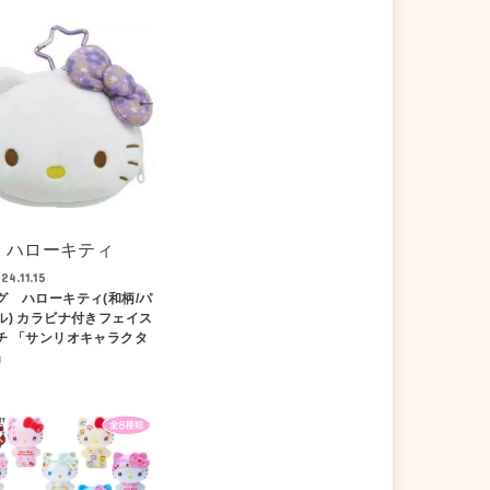
ハローキティ
24.11.15
グ ハローキティ(和柄/パ
ル) カラビナ付きフェイス
チ 「サンリオキャラクタ
」