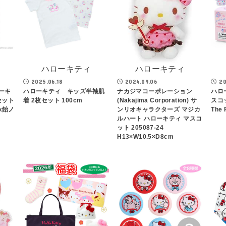
ハローキティ
ハローキティ
2025.06.18
2024.09.06
20
ーキ
ハローキティ キッズ半袖肌
ナカジマコーポレーション
ハロ
セット
着 2枚セット 100cm
(Nakajima Corporation) サ
スコ
x飴ノ
ンリオキャラクターズ マジカ
The 
ルハート ハローキティ マスコ
ット 205087-24
H13×W10.5×D8cm