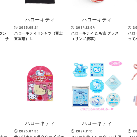
ハローキティ
ハローキティ
2025.05.21
2024.12.04
20
タン
ハローキティ Tシャツ（富士
ハローキティ たち吉 グラス
ハロ
ィ サ
五重塔） L
（リンゴ唐草）
って
ハローキティ
ハローキティ
2025.07.23
2024.11.13
20
繍キー
サンリオキャラクターズ チョ
ハローキティ シークレットア
ハロ