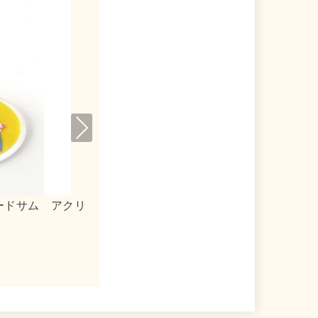
Nex
t
インスターズ キャンバ
ｎｓｎ×ポチャッコ アクリルキ
２