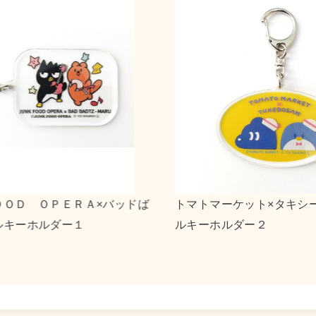
ーケット×タキシードサム アクリ
０３１３×リトルツ
ルダー２
ストート