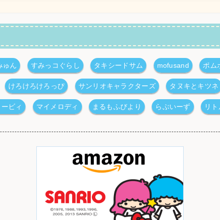
みゅん
すみっコぐらし
タキシードサム
mofusand
ポム
けろけろけろっぴ
サンリオキャラクターズ
タヌキとキツネ
カービィ
マイメロディ
まるもふびより
らぶいーず
リト