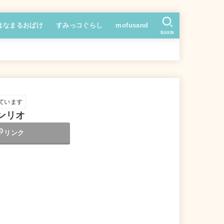
はなまるおばけ
すみっコぐらし
mofusand
SEARCH
ています
ンリオ
リンク