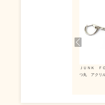
Pre
viou
s
ＪＵＮＫ ＦＯＯＤ ＯＰＥＲＡ×バッドば
トマトマ
つ丸 アクリルキーホルダー１
ルキーホ