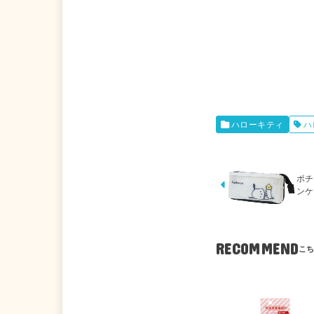
ハローキティ
ハ
ポチ
ンケ
RECOMMEND