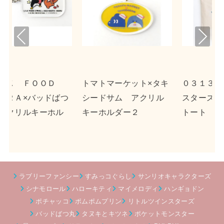
Pre
Nex
viou
t
s
ット×タキ
０３１３×リトルツイン
ｎｓｎ×ポチャッコ
 アクリル
スターズ キャンバス
クリルキーホルダ
ー２
トート
ラブリーファンシー
すみっコぐらし
サンリオキャラクターズ
シナモロール
ハローキティ
マイメロディ
ハンギョドン
ポチャッコ
ポムポムプリン
リトルツインスターズ
バッドばつ丸
タヌキとキツネ
ポケットモンスター