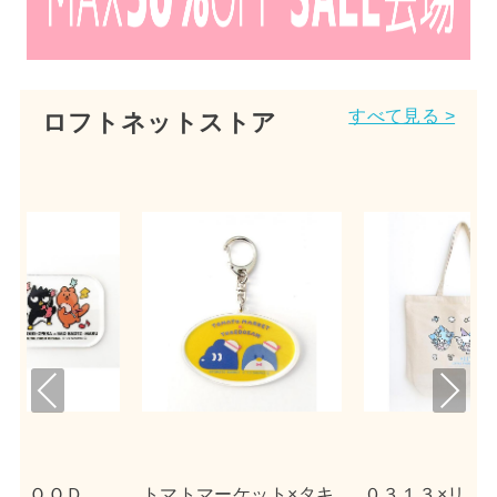
すべて見る >
ロフトネットストア
Pre
Nex
viou
t
s
ット×タキ
０３１３×リトルツイン
ｎｓｎ×ポチャッコ