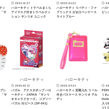
2024.12.27
2025.04.23
20
ティ
ハローキティ トラベルまくら
ハローキティ リバティ・ファ
ハロ
 「サ
アイマスク付きトラベルクッ
ブリックス がま口ペンケース
ピン
ション サンリオ ユニック
ライトブルー
ハローキティ
ハローキティ
2026.03.13
2025.09.24
20
ップシ
パズル アクスタポップ ハロ
ハローキティ 定期入れ リール
PERI
 「サ
ーキティ・JAPAN 「サンリ
付きパスケース サンリオ アル
くれ
オキャラクターズ」 ジグソー
ディ
Hell
パズル 32ピース [SP-041]
入り
ツ]