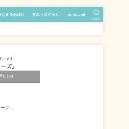
はなまるおばけ
すみっコぐらし
mofusand
SEARCH
ています
ターズ」
リンク
ターズ」