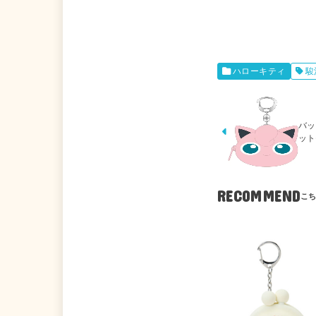
ハローキティ
駿
バッ
ット
RECOMMEND