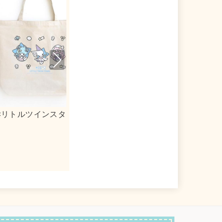
Nex
t
リルキーホルダー
ｍｏｇ×シナモロール 合皮フラットポ