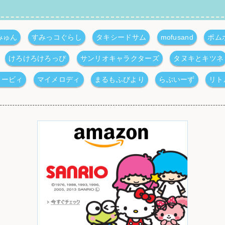
みゅん
すみっコぐらし
タキシードサム
mofusand
ポム
けろけろけろっぴ
サンリオキャラクターズ
タヌキとキツネ
カービィ
マイメロディ
まるもふびより
らぶいーず
リト