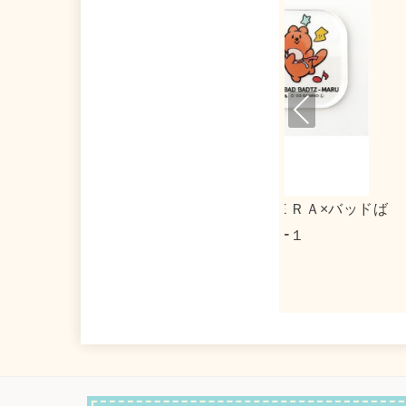
Pre
viou
s
マトマーケット×タキシードサム アクリ
０３１３×リト
キーホルダー２
ストート