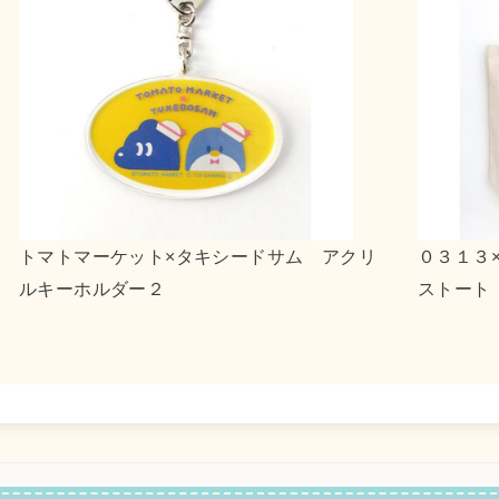
ルツインスターズ キャンバ
ｎｓｎ×ポチャッコ アク
２