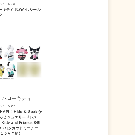
26.06.24
ーキティ おめかしシール
ク
ハローキティ
26.05.22
HAPI！ Hide ＆ Seek か
んぼ ジュエリードレス
o Kitty and Friends 8個
BOX[タカラトミーアー
《１０月予約》