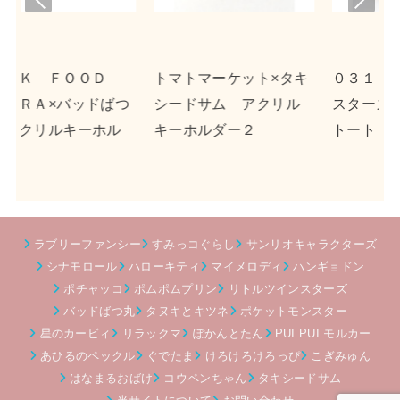
viou
t
s
ーケット×タキ
０３１３×リトルツイン
ｎｓｎ×ポチャ
ム アクリル
スターズ キャンバス
クリルキーホル
ダー２
トート
ラブリーファンシー
すみっコぐらし
サンリオキャラクターズ
シナモロール
ハローキティ
マイメロディ
ハンギョドン
ポチャッコ
ポムポムプリン
リトルツインスターズ
バッドばつ丸
タヌキとキツネ
ポケットモンスター
星のカービィ
リラックマ
ぽかんとたん
PUI PUI モルカー
あひるのペックル
ぐでたま
けろけろけろっぴ
こぎみゅん
はなまるおばけ
コウペンちゃん
タキシードサム