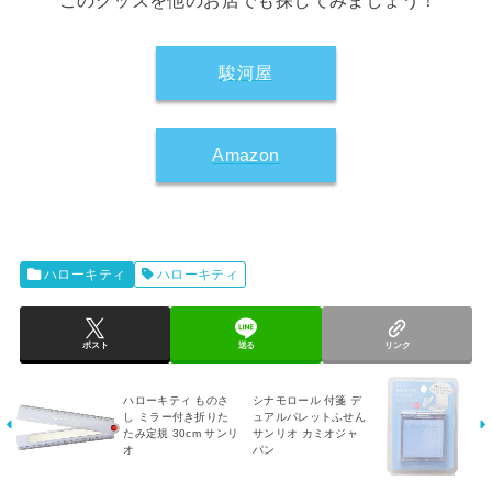
このグッズを他のお店でも探してみましょう！
駿河屋
Amazon
ハローキティ
ハローキティ
ポスト
送る
リンク
ハローキティ ものさ
シナモロール 付箋 デ
し ミラー付き折りた
ュアルパレットふせん
たみ定規 30cm サンリ
サンリオ カミオジャ
オ
パン