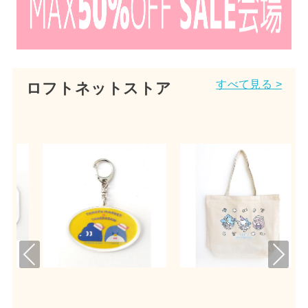
すべて見る >
ロフトネットストア
Pre
Nex
viou
t
s