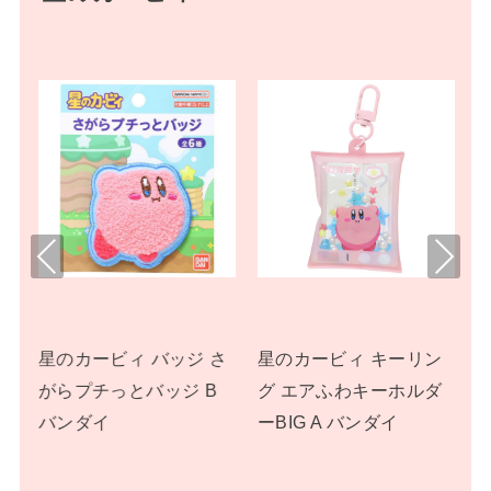
Pre
Nex
viou
t
s
く
星のカービィ バッジ さ
星のカービィ キーリン
カ
がらプチっとバッジ B
グ エアふわキーホルダ
ン
バンダイ
ーBIG A バンダイ