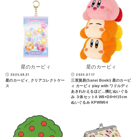
星のカービィ
星のカービィ
2024.08.21
2025.07.17
星のカービィ_クリアコレクトケー
三英貿易(Sanei Boeki) 星のカービ
ス
ィ カービィ play with ワドルディ
あきれかえるほど…積むぬいぐる
み ３体セットA W8×D8×H15cm
ぬいぐるみ KPWW04