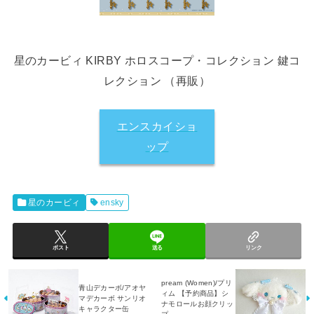
星のカービィ KIRBY ホロスコープ・コレクション 鍵コ
レクション （再販）
エンスカイショ
ップ
星のカービィ
ensky
ポスト
送る
リンク
pream (Women)/プリ
青山デカーボ/アオヤ
ィム 【予約商品】シ
マデカーボ サンリオ
ナモロールお顔クリッ
キャラクター缶