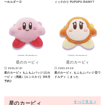
ーホルダー D
ィックのり PUPUPU RAINY?
星のカービィ
星のカービィ
2026.07.01
2025.05.20
星のカービィ もふもふバッジ (1)カ
星のカービィ_もふもふバッジ ⑤ワ
ービィ（再販）[エンスカイ]《09月
ドルディ こまった
予約》
すべて見る >
星のカービィ