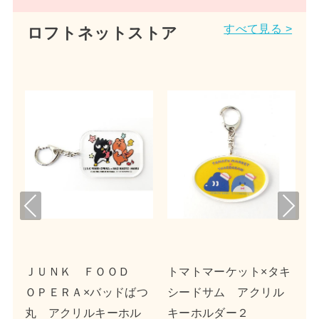
すべて見る >
ロフトネットストア
Pre
Nex
viou
t
s
イ
ＪＵＮＫ ＦＯＯＤ
トマトマーケット×タキ
ＯＰＥＲＡ×バッドばつ
シードサム アクリル
丸 アクリルキーホル
キーホルダー２