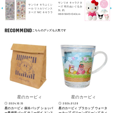
サンリオ キャラクタ
サンリオ キラぷくシ
ーズ 特大ぬいぐるみ
ール リトルツインス
3L 約
ターズ NIC キキララ
H68×W45×D43cm
RECOMMEND
星のカービィ
星のカービィ
2024.10.15
2026.01.28
星のカービィ 保冷バッグ ショッパ
星のカービィ プラカップ ウォータ
ー風保温バッグ サニーデイ エンス
ーカップ グリーングリーンズ ティ