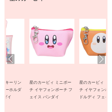
Pre
Nex
viou
t
s
ン
星のカービィ ミニポー
星のカービィ ミニポー
ダ
チ イヤフォンポーチ フ
チ イヤフォンポーチ ワ
ェイス バンダイ
ドルディ フェイス