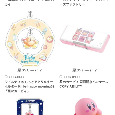
カイ
ーズファクトリー
星のカービィ
星のカービィ
2024.01.04
2025.09.02
ワドルディ ゆらっとアクリルキー
星のカービィ 両面開きペンケース
ホルダー Kirby happy morning02
COPY ABILITY
「星のカービィ」