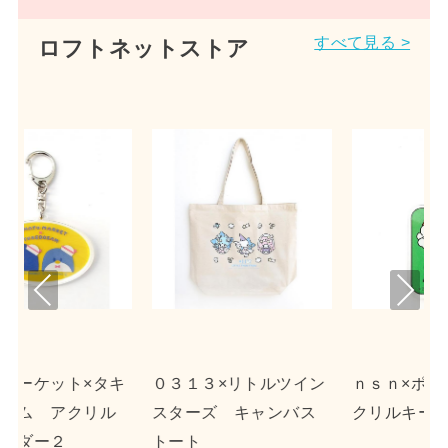
すべて見る >
ロフトネットストア
Pre
Nex
viou
t
s
タキ
０３１３×リトルツイン
ｎｓｎ×ポチャッコ ア
ル
スターズ キャンバス
クリルキーホルダー２
トート