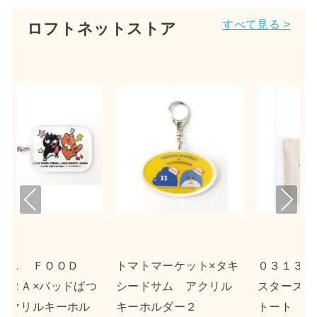
すべて見る >
ロフトネットストア
Pre
Nex
viou
t
s
ーケット×タキ
０３１３×リトルツイン
ｎｓｎ×ポチャ
ム アクリル
スターズ キャンバス
クリルキーホル
ダー２
トート