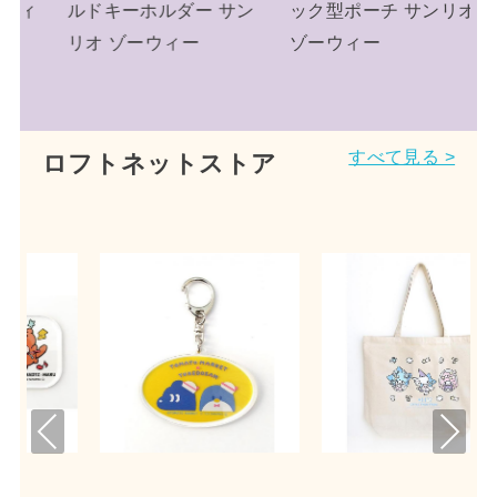
サン
ック型ポーチ サンリオ
チュアニットチャーム
ゾーウィー
ニット帽 サンリオ
すべて見る >
ロフトネットストア
Pre
Nex
viou
t
s