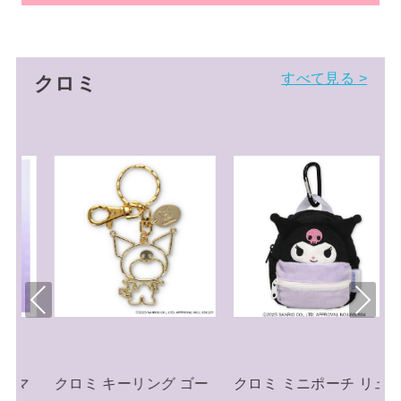
すべて見る >
クロミ
Pre
Nex
viou
t
s
ゴー
クロミ ミニポーチ リュ
クロミ キーリング ミニ