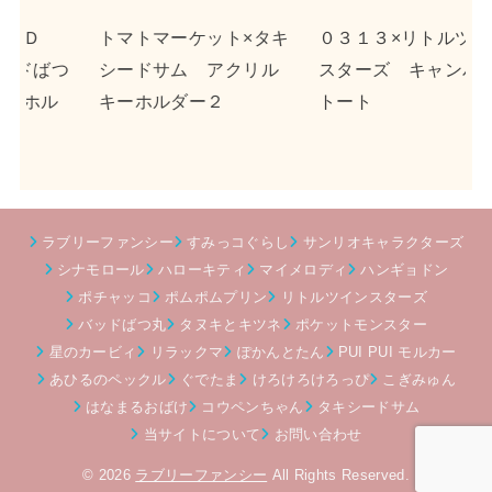
×タキ
０３１３×リトルツイン
ｎｓｎ×ポチャッコ ア
クリル
スターズ キャンバス
クリルキーホルダー２
トート
ラブリーファンシー
すみっコぐらし
サンリオキャラクターズ
シナモロール
ハローキティ
マイメロディ
ハンギョドン
ポチャッコ
ポムポムプリン
リトルツインスターズ
バッドばつ丸
タヌキとキツネ
ポケットモンスター
星のカービィ
リラックマ
ぽかんとたん
PUI PUI モルカー
あひるのペックル
ぐでたま
けろけろけろっぴ
こぎみゅん
はなまるおばけ
コウペンちゃん
タキシードサム
当サイトについて
お問い合わせ
© 2026
ラブリーファンシー
All Rights Reserved.