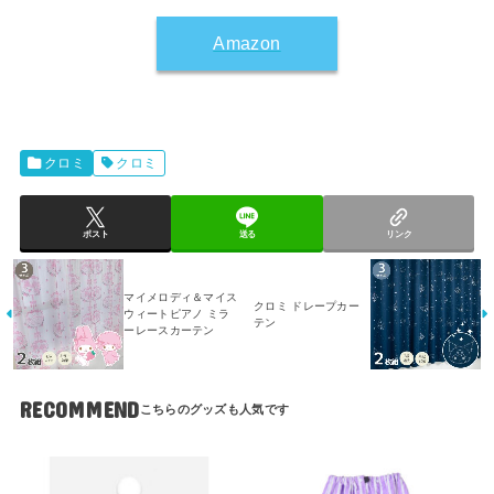
Amazon
クロミ
クロミ
ポスト
送る
リンク
マイメロディ＆マイス
クロミ ドレープカー
ウィートピアノ ミラ
テン
ーレースカーテン
RECOMMEND