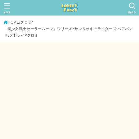
MENU
SEARCH
HOME
クロミ
「美少女戦士セーラームーン」シリーズ×サンリオキャラクターズ ヘアバン
ド /火野レイ×クロミ