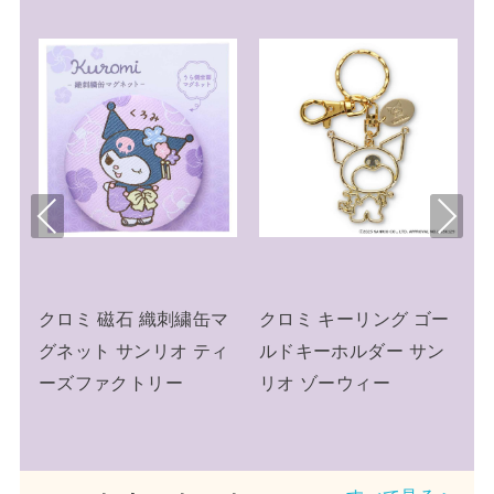
Pre
Nex
viou
t
s
ー
クロミ 磁石 織刺繍缶マ
クロミ キーリング ゴー
サ
グネット サンリオ ティ
ルドキーホルダー サン
ク
ーズファクトリー
リオ ゾーウィー