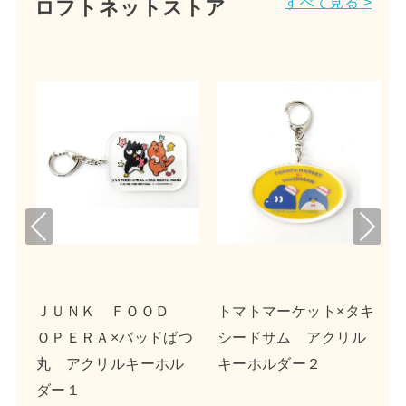
すべて見る >
ロフトネットストア
Pre
Nex
viou
t
s
イ
ＪＵＮＫ ＦＯＯＤ
トマトマーケット×タキ
ＯＰＥＲＡ×バッドばつ
シードサム アクリル
丸 アクリルキーホル
キーホルダー２
ダー１