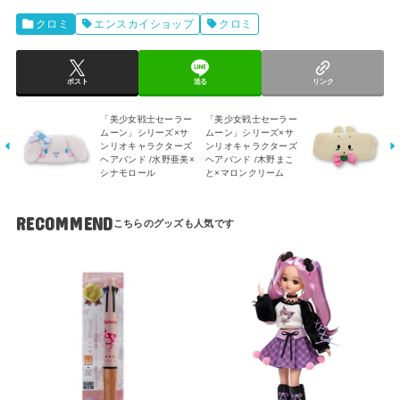
クロミ
エンスカイショップ
クロミ
ポスト
送る
リンク
「美少女戦士セーラー
「美少女戦士セーラー
ムーン」シリーズ×サ
ムーン」シリーズ×サ
ンリオキャラクターズ
ンリオキャラクターズ
ヘアバンド /水野亜美×
ヘアバンド /木野まこ
シナモロール
と×マロンクリーム
RECOMMEND