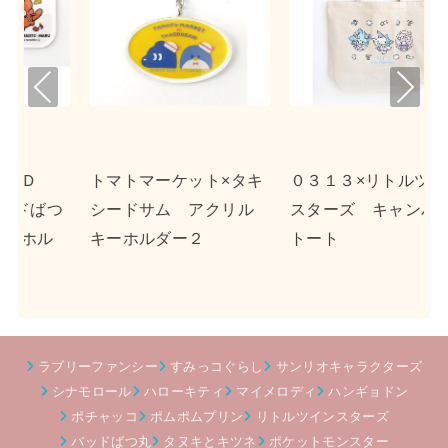
Pre
Nex
viou
t
s
×タキ
０３１３×リトルツイン
ｎｓｎ×ポチャッコ ア
リル
スターズ キャンバス
クリルキーホルダー２
トート
ラブリーファンシー
すみっコぐらし
サンリオキャラクターズ
シナモロール
ハローキティ
マイメロディ
ハンギョドン
ポチャッコ
ポムポムプリン
リトルツインスターズ
バッドばつ丸
タヌキとキツネ
ポケットモンスター