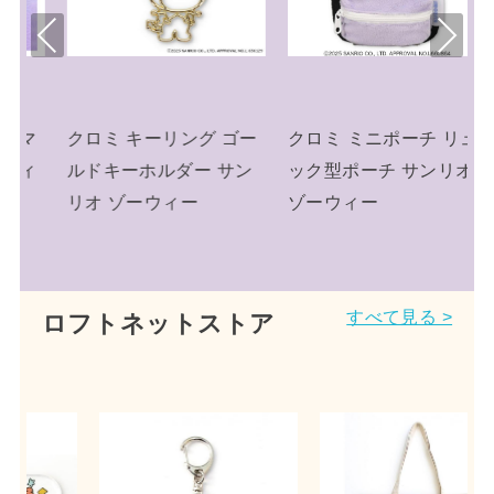
Pre
Nex
viou
t
s
ゴー
クロミ ミニポーチ リュ
クロミ キーリング ミニ
サン
ック型ポーチ サンリオ
チュアニットチャーム
ゾーウィー
ニット帽 サンリオ
すべて見る >
ロフトネットストア