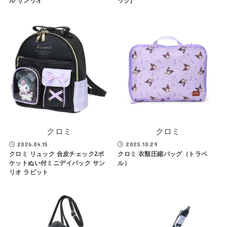
ル サンリオ
ック)
クロミ
クロミ
2026.04.15
2025.10.29
クロミ リュック 合皮チェック2ポ
クロミ 衣類圧縮バッグ（トラベ
ケットぬい付ミニデイパック サン
ル）
リオ ラビット