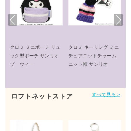
Pre
Nex
viou
t
s
ミ キーリング ミニ
クロミ おもちゃ ミニボ
クロミ ペ
アニットチャーム
イスレコーダー サンリ
ールバッグ
ト帽 サンリオ
オ 玩具
ス クロミ
すべて見る >
ロフトネットストア