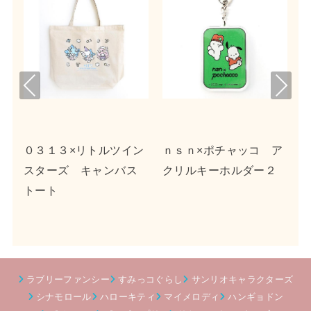
Pre
Nex
viou
t
s
ｎｓｎ×ポチャッコ ア
ｍｏｇ×シナモロール
じ
クリルキーホルダー２
合皮フラットポーチ
ン
チ
ラブリーファンシー
すみっコぐらし
サンリオキャラクターズ
シナモロール
ハローキティ
マイメロディ
ハンギョドン