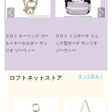
Pre
Nex
viou
t
s
ー
クロミ ミニポーチ リュ
クロミ キーリング ミニ
ン
ック型ポーチ サンリオ
チュアニットチャーム
ゾーウィー
ニット帽 サンリオ
すべて見る >
ロフトネットストア