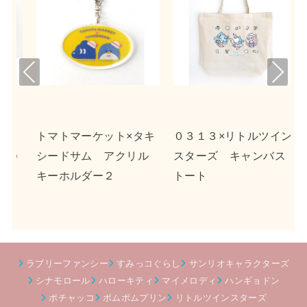
Pre
Nex
viou
t
s
タキ
０３１３×リトルツイン
ｎｓｎ×ポチャッコ ア
リル
スターズ キャンバス
クリルキーホルダー２
トート
ラブリーファンシー
すみっコぐらし
サンリオキャラクターズ
シナモロール
ハローキティ
マイメロディ
ハンギョドン
ポチャッコ
ポムポムプリン
リトルツインスターズ