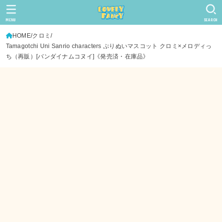
MENU
SEARCH
HOME
クロミ
Tamagotchi Uni Sanrio characters ぷりぬいマスコット クロミ×メロディっ
ち（再販）[バンダイナムコヌイ]《発売済・在庫品》