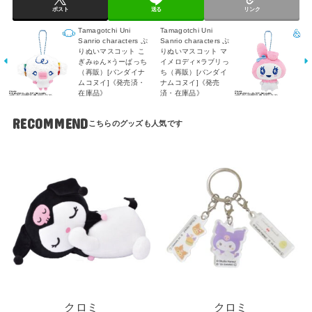
ポスト
送る
リンク
Tamagotchi Uni
Tamagotchi Uni
Sanrio characters ぷ
Sanrio characters ぷ
りぬいマスコット こ
りぬいマスコット マ
ぎみゅん×うーぱっち
イメロディ×ラブリっ
（再販）[バンダイナ
ち（再販）[バンダイ
ムコヌイ]《発売済・
ナムコヌイ]《発売
在庫品》
済・在庫品》
RECOMMEND
クロミ
クロミ