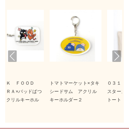
Pre
Nex
viou
t
s
ット×タキ
０３１３×リトルツイン
ｎｓｎ×ポチャッコ
アクリル
スターズ キャンバス
クリルキーホルダー
２
トート