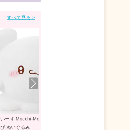
すべて見る >
Nex
t
 ポータブル ハンディファン
らぶいーず マスコット
個入)