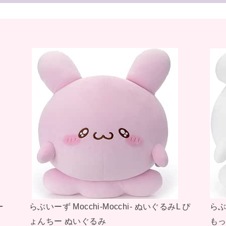
らぶいーず すもっぴ ぴょんちー モバイル
らぶいーず
バッテリー 5000mAh