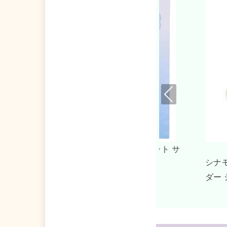
Pre
viou
s
UNDONE シナモロール 腕時計 グッズ ドリ
シナモ
ル
ーミーベージュ
ダー 