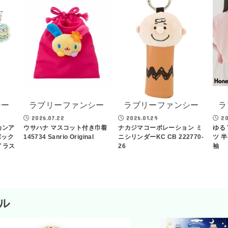
シー
ラブリーファンシー
ラブリーファンシー
ラ
2026.07.22
2026.01.29
20
カンア
ウサハナ マスコット付き巾着
ナカジマコーポレーション ミ
ゆる
ボック
145734 Sanrio Original
ニシリンダーKC CB 222770-
ツ 
イラス
26
袖
ル