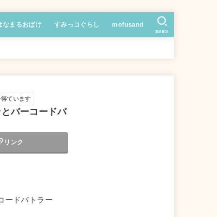
はなまるおばけ
すみっコぐらし
mofusand
SEARCH
を得ています
ンとバーコードバ
リンク
コードバトラー