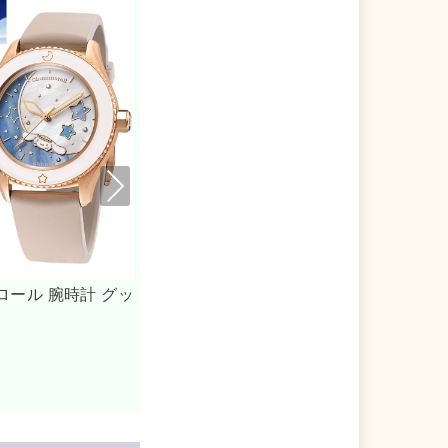
Nex
t
ちゃ ミニボイスレコーダ
シナモロール 消しゴム まと
ム ケシゴム ステショPastel