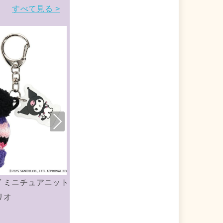
すべて見る >
Nex
t
チ スクールバッグ風ペンケ
クロミ ペンポーチ スクバ風
ンリオ
テショPastel サンリオ