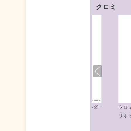
クロミ
Pre
viou
s
ン
クロミ キーリング ミニチュアニットチャー
クロ
ム ニット帽 サンリオ
ンリ