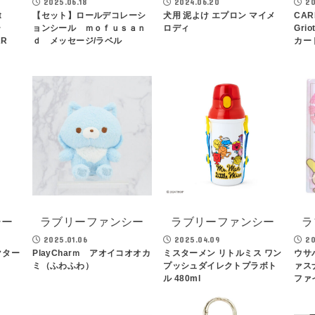
2025.06.18
2024.06.20
20
t
【セット】ロールデコレーシ
犬用 泥よけ エプロン マイメ
CARE
ダー
ョンシール ｍｏｆｕｓａｎ
ロディ
Gri
AR
ｄ メッセージ/ラベル
カー
シー
ラブリーファンシー
ラブリーファンシー
ラ
2025.01.06
2025.04.09
20
クター
PlayCharｍ アオイコオオカ
ミスターメン リトルミス ワン
ウサ
ミ（ふわふわ）
プッシュダイレクトプラボト
ァス
ル 480ml
ファイ