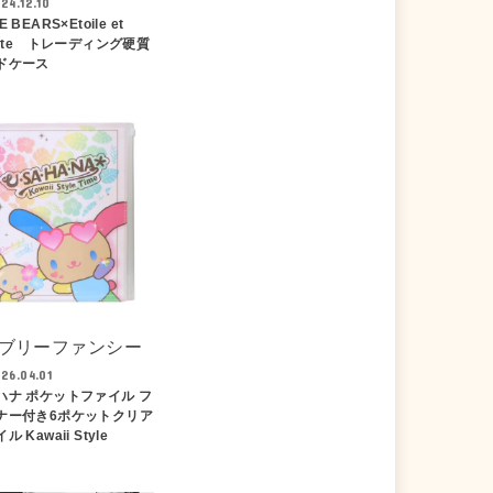
24.12.10
 BEARS×Etoile et
otte トレーディング硬質
ドケース
ブリーファンシー
26.04.01
ハナ ポケットファイル フ
ナー付き6ポケットクリア
ル Kawaii Style