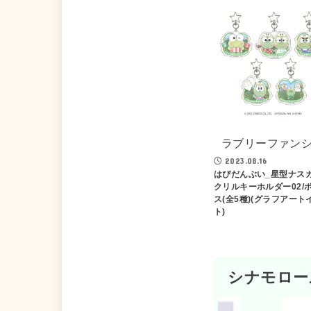
ラブリーファン
2023.08.16
はぴだんぶい_星型ナス
クリルキーホルダー02/
ス(全5種)(グラフアート
ト)
シナモロー