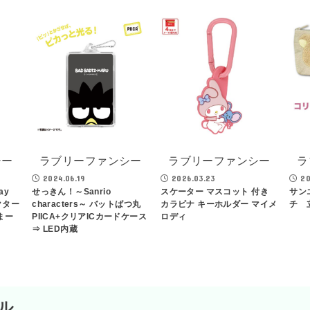
シー
ラブリーファンシー
ラブリーファンシー
ラ
2024.06.19
2026.03.23
20
ay
せっきん！～Sanrio
スケーター マスコット 付き
サン
クター
characters～ バットばつ丸
カラビナ キーホルダー マイメ
チ 
まー
PIICA+クリアICカードケース
ロディ
⇒ LED内蔵
ル