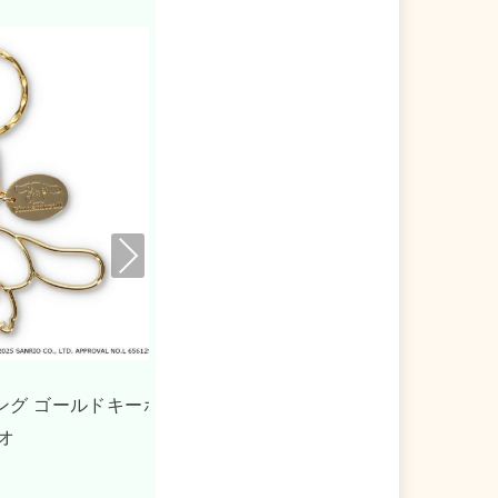
Nex
t
ドリ
シナモロール キーリング アクリルキーホル
シ
ダー サンリオ ゾーウィー
ー 