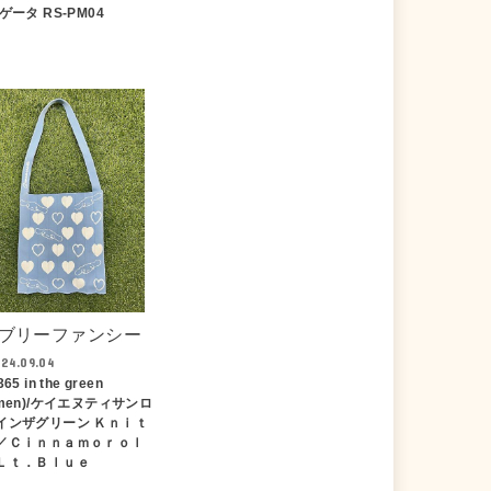
ゲータ RS-PM04
ブリーファンシー
24.09.04
65 in the green
omen)/ケイエヌティサンロ
インザグリーン Ｋｎｉｔ
／Ｃｉｎｎａｍｏｒｏｌ
Ｌｔ．Ｂｌｕｅ