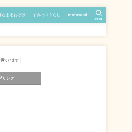
はなまるおばけ
すみっコぐらし
mofusand
SEARCH
を得ています
リンク