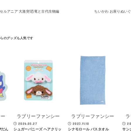
セルアニア 大激突!恐竜と古代生物編
ちいかわ お座りぬい
シー
ラブリーファンシー
ラブリーファンシー
ラ
2026.05.27
2023.11.10
20
ぴだん
シュガーバニーズ ヘアクリッ
シナモロール バスタオル
サン