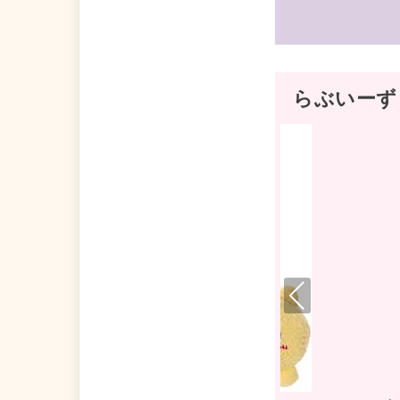
らぶいーず
Pre
viou
s