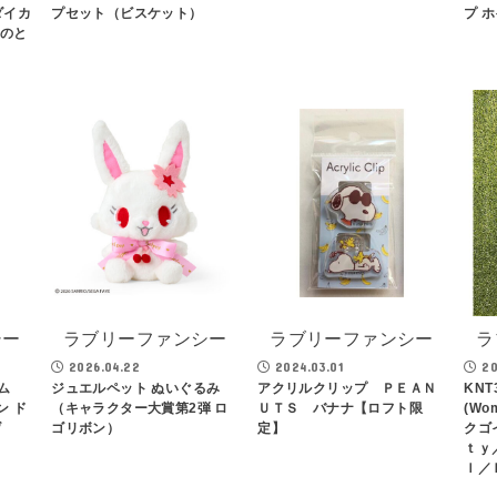
ダイカ
プセット（ビスケット）
プ ホ
ラのと
シー
ラブリーファンシー
ラブリーファンシー
ラ
2026.04.22
2024.03.01
20
ーム
ジュエルペット ぬいぐるみ
アクリルクリップ ＰＥＡＮ
KNT3
ゾン ド
（キャラクター大賞第2弾 ロ
ＵＴＳ バナナ【ロフト限
(W
げ
ゴリボン）
定】
クゴ
ｔｙ
ｌ／