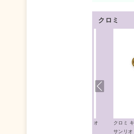
クロミ
Pre
viou
s
キーリング ゴールドキーホルダー
クロミ ミニポーチ 
 ゾーウィー
リオ ゾーウィー