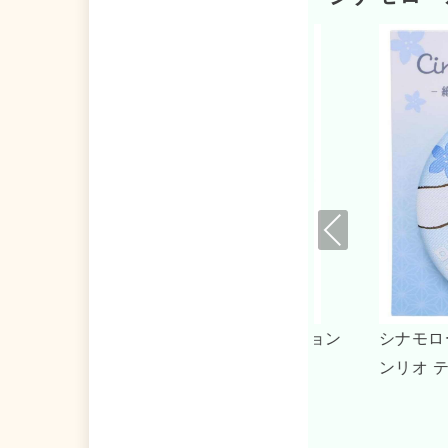
Pre
viou
s
磁石 織刺繍缶マグネット サ
シナモロール キーリング 
ズファクトリー
ダー シナモン サンリオ