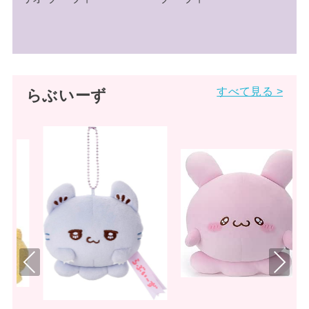
すべて見る >
らぶいーず
Pre
Nex
viou
t
s