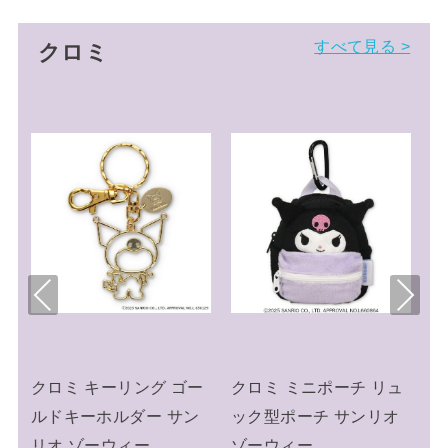
すべて見る >
クロミ
Pre
Nex
viou
t
s
ゴー
クロミ ミニポーチ リュ
クロミ キーリング ミニ
ン
ック型ポーチ サンリオ
チュアニットチャーム
ゾーウィー
ニット帽 サンリオ