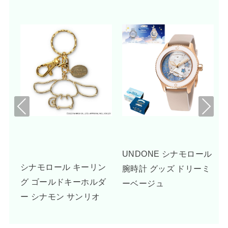
Pre
Nex
viou
t
s
刺
UNDONE シナモロール
シナモロール キーリン
リ
腕時計 グッズ ドリーミ
グ ゴールドキーホルダ
リ
ーベージュ
ー シナモン サンリオ