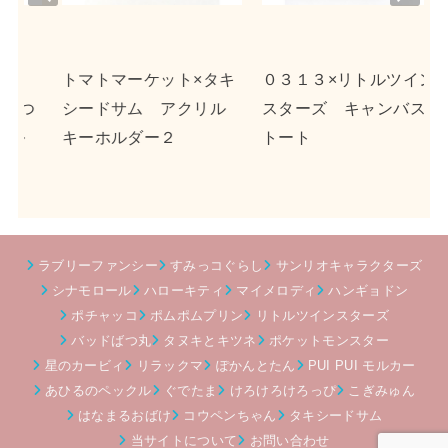
viou
t
s
タキ
０３１３×リトルツイン
ｎｓｎ×ポチャッコ ア
リル
スターズ キャンバス
クリルキーホルダー２
トート
ラブリーファンシー
すみっコぐらし
サンリオキャラクターズ
シナモロール
ハローキティ
マイメロディ
ハンギョドン
ポチャッコ
ポムポムプリン
リトルツインスターズ
バッドばつ丸
タヌキとキツネ
ポケットモンスター
星のカービィ
リラックマ
ぽかんとたん
PUI PUI モルカー
あひるのペックル
ぐでたま
けろけろけろっぴ
こぎみゅん
はなまるおばけ
コウペンちゃん
タキシードサム
当サイトについて
お問い合わせ