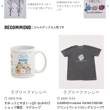
CHEEEKY/チーキー
CHEEEKY/チーキー
３キャラセットイヤリ
バッドばつ丸ヘアピン
ング
RECOMMEND
ラブリーファンシー
ラブリーファンシー
2023.11.16
2023.11.24
すみっコとやまいっぱいおみやげ
SANRIO×relume HANGYODON
ショップ限定 マグカップ
プリントTシャツ/ロングスリーブT