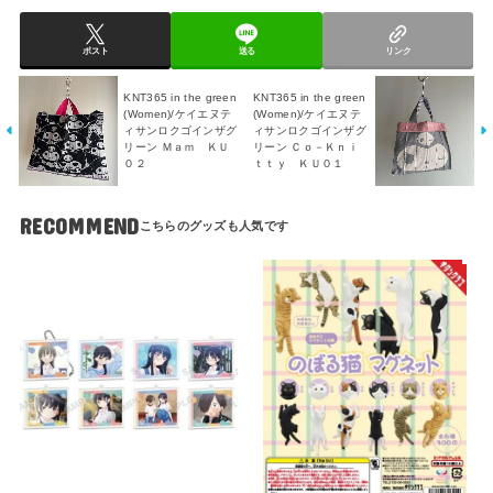
ポスト
送る
リンク
KNT365 in the green
KNT365 in the green
(Women)/ケイエヌテ
(Women)/ケイエヌテ
ィサンロクゴインザグ
ィサンロクゴインザグ
リーン Ｍａｍ ＫＵ
リーン Ｃｏ－Ｋｎｉ
０２
ｔｔｙ ＫＵ０１
RECOMMEND