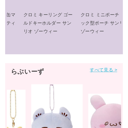
s
ー
クロミ ミニポーチ リュ
クロミ キーリング ミニ
ン
ック型ポーチ サンリオ
チュアニットチャーム
ゾーウィー
ニット帽 サンリオ
すべて見る >
らぶいーず