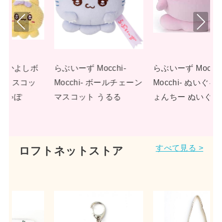
Pre
Nex
viou
t
s
らぶいーず Mocchi-
らぶいーず Mocchi-
ェーン
Mocchi- ぬいぐるみL ぴ
Mocchi- ぬいぐるみL す
ょんちー ぬいぐるみ
もっぴ ぬいぐるみ
すべて見る >
ロフトネットストア