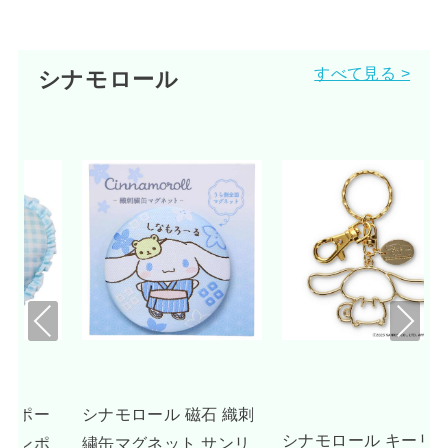
すべて見る >
シナモロール
Pre
Nex
viou
t
s
刺
UNDONE シナモロール
シナモロール キーリン
リ
腕時計 グッズ ドリーミ