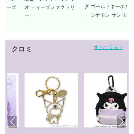
グ ゴールドキーホルダ
リ
ーベージュ
ー シナモン サンリオ
すべて見る >
クロミ
Pre
Nex
viou
t