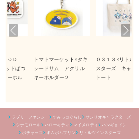
Pre
Nex
viou
t
s
タキ
０３１３×リトルツイン
ｎｓｎ×ポチャッコ ア
ル
スターズ キャンバス
クリルキーホルダー２
トート
ラブリーファンシー
すみっコぐらし
サンリオキャラクターズ
シナモロール
ハローキティ
マイメロディ
ハンギョドン
ポチャッコ
ポムポムプリン
リトルツインスターズ