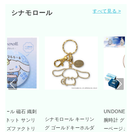
すべて見る >
シナモロール
Pre
Nex
viou
t
s
刺
UNDONE シナモロール
シナモロール キーリン
リ
腕時計 グッズ ドリーミ
グ ゴールドキーホルダ
リ
ーベージュ