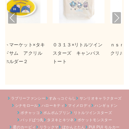
Pre
Nex
viou
t
s
キ
０３１３×リトルツイン
ｎｓｎ×ポチャッコ ア
スターズ キャンバス
クリルキーホルダー２
トート
ラブリーファンシー
すみっコぐらし
サンリオキャラクターズ
シナモロール
ハローキティ
マイメロディ
ハンギョドン
ポチャッコ
ポムポムプリン
リトルツインスターズ
バッドばつ丸
タヌキとキツネ
ポケットモンスター
星のカービィ
リラックマ
ぽかんとたん
PUI PUI モルカー