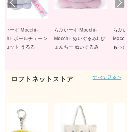
Pre
Nex
viou
t
s
らぶいーず Mocchi-
らぶいーず Mocchi-
ーン
Mocchi- ぬいぐるみL ぴ
Mocchi- ぬいぐるみL す
ょんちー ぬいぐるみ
もっぴ ぬいぐるみ
テ
すべて見る >
ロフトネットストア