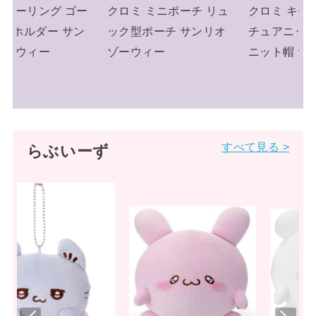
ー
クロミ ミニポーチ リュ
クロミ キーリング ミニ
ン
ック型ポーチ サンリオ
チュアニットチャーム
ゾーウィー
ニット帽 サンリオ
オ
すべて見る >
らぶいーず