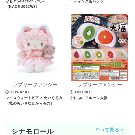
ぐもぐSelection -パン-
ーディング缶バッジ
（KAORU012W3）
ラブリーファンシー
ラブリーファンシー
2024.07.03
2023.10.10
マイスウィートピアノ ぬいぐるみ
ぷにぷにフルーツ大福
（私のちいさなたからもの）
すべて見る >
シナモロール