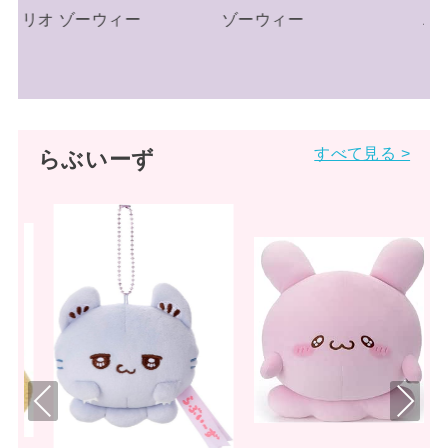
ゾーウィー
ニット帽 サンリオ
すべて見る >
らぶいーず
Pre
Nex
viou
t