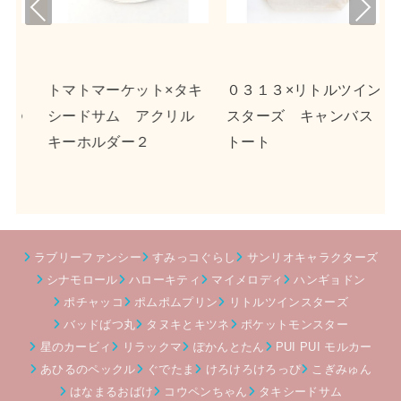
Pre
Nex
viou
t
s
キ
０３１３×リトルツイン
ｎｓｎ×ポチャッコ ア
ル
スターズ キャンバス
クリルキーホルダー２
トート
ラブリーファンシー
すみっコぐらし
サンリオキャラクターズ
シナモロール
ハローキティ
マイメロディ
ハンギョドン
ポチャッコ
ポムポムプリン
リトルツインスターズ
バッドばつ丸
タヌキとキツネ
ポケットモンスター
星のカービィ
リラックマ
ぽかんとたん
PUI PUI モルカー
あひるのペックル
ぐでたま
けろけろけろっぴ
こぎみゅん
はなまるおばけ
コウペンちゃん
タキシードサム