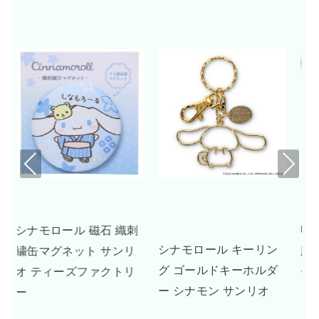
Pre
Nex
viou
t
s
刺
UNDONE シナモロール
シナモロール キーリン
リ
腕時計 グッズ ドリーミ
グ ゴールドキーホルダ
リ
ーベージュ
ー シナモン サンリオ