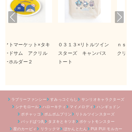
Pre
Nex
viou
t
s
キ
０３１３×リトルツイン
ｎｓｎ×ポチャッコ ア
ル
スターズ キャンバス
クリルキーホルダー２
トート
ラブリーファンシー
すみっコぐらし
サンリオキャラクターズ
シナモロール
ハローキティ
マイメロディ
ハンギョドン
ポチャッコ
ポムポムプリン
リトルツインスターズ
バッドばつ丸
タヌキとキツネ
ポケットモンスター
星のカービィ
リラックマ
ぽかんとたん
PUI PUI モルカー