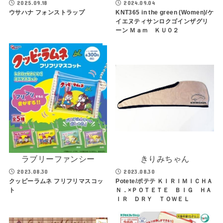
2025.09.18
2024.09.04
ウサハナ フォンストラップ
KNT365 in the green (Women)/ケ
イエヌティサンロクゴインザグリ
ーン Ｍａｍ ＫＵ０２
ラブリーファンシー
きりみちゃん
2023.08.30
2023.08.30
クッピーラムネ フリフリマスコッ
Potete/ポテテ ＫＩＲＩＭＩＣＨＡ
ト
Ｎ．×ＰＯＴＥＴＥ ＢＩＧ ＨＡ
ＩＲ ＤＲＹ ＴＯＷＥＬ