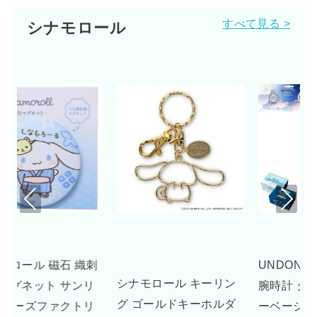
すべて見る >
シナモロール
Pre
Nex
viou
t
s
刺
UNDONE シナモロール
シナモロール キーリン
リ
腕時計 グッズ ドリーミ
グ ゴールドキーホルダ
リ
ーベージュ