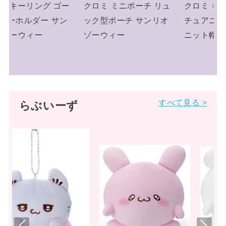
ー
クロミ ミニポーチ リュ
クロミ キーリング ミニ
ン
ック型ポーチ サンリオ
チュアニットチャーム
ゾーウィー
ニット帽 サンリオ
すべて見る >
らぶいーず
Pre
Nex