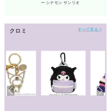
ー シナモン サンリオ
すべて見る >
クロミ
Pre
Nex
viou
t
s