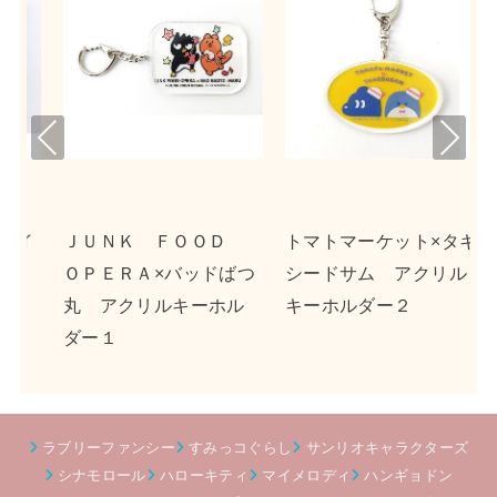
Pre
Nex
viou
t
s
イ
ＪＵＮＫ ＦＯＯＤ
トマトマーケット×タキ
ＯＰＥＲＡ×バッドばつ
シードサム アクリル
丸 アクリルキーホル
キーホルダー２
ダー１
ラブリーファンシー
すみっコぐらし
サンリオキャラクターズ
シナモロール
ハローキティ
マイメロディ
ハンギョドン