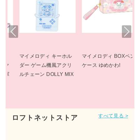
Pre
Nex
viou
t
s
ホル
マイメロディ BOXペン
マイメロディ ぬいぐる
クリ
ケース ゆめかわ!
み プラッシュドールS
MIX
パステルドリームラン
ド サンリオ
すべて見る >
ロフトネットストア