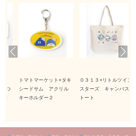
Pre
Nex
viou
t
s
×タキ
０３１３×リトルツイン
ｎｓｎ×ポチャッコ ア
リル
スターズ キャンバス
クリルキーホルダー２
トート