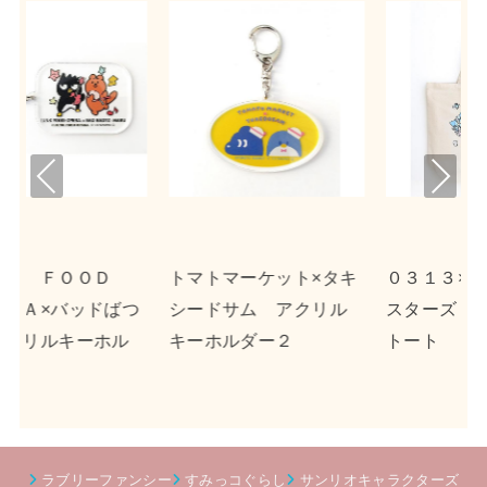
Pre
Nex
viou
t
s
ト×タキ
０３１３×リトルツイン
ｎｓｎ×ポチャッコ 
アクリル
スターズ キャンバス
クリルキーホルダー
２
トート
ラブリーファンシー
すみっコぐらし
サンリオキャラクターズ