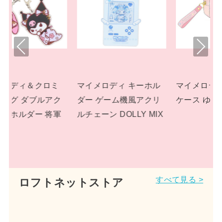
Pre
Nex
viou
t
s
キーホル
マイメロディ BOXペン
マイメロディ ぬいぐ
風アクリ
ケース ゆめかわ!
み プラッシュドール
LY MIX
パステルドリームラ
ド サンリオ
すべて見る >
ロフトネットストア