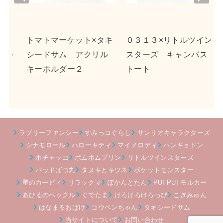
viou
t
s
ト×タキ
０３１３×リトルツイン
ｎｓｎ×ポチャッコ 
クリル
スターズ キャンバス
クリルキーホルダー２
トート
ラブリーファンシー
すみっコぐらし
サンリオキャラクターズ
シナモロール
ハローキティ
マイメロディ
ハンギョドン
ポチャッコ
ポムポムプリン
リトルツインスターズ
バッドばつ丸
タヌキとキツネ
ポケットモンスター
星のカービィ
リラックマ
ぽかんとたん
PUI PUI モルカー
あひるのペックル
ぐでたま
けろけろけろっぴ
こぎみゅん
はなまるおばけ
コウペンちゃん
タキシードサム
当サイトについて
お問い合わせ