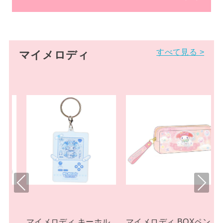
すべて見る >
マイメロディ
Pre
Nex
viou
t
s
ーホル
マイメロディ BOXペン
マイメロディ ぬいぐる