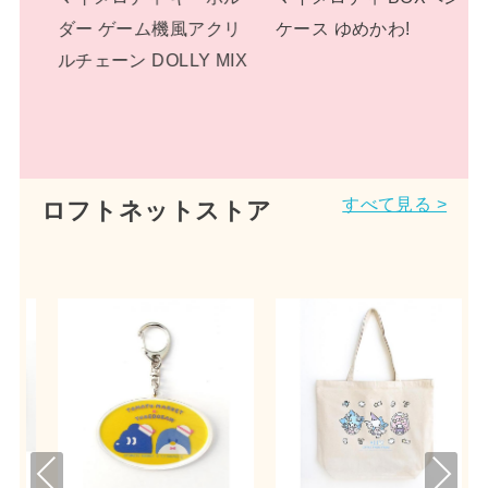
アクリ
ケース ゆめかわ!
み プラッシュドールS
Y MIX
パステルドリームラン
ド サンリオ
すべて見る >
ロフトネットストア
Pre
Nex