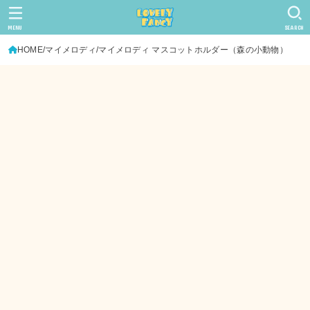
MENU
SEARCH
HOME
マイメロディ
マイメロディ マスコットホルダー（森の小動物）