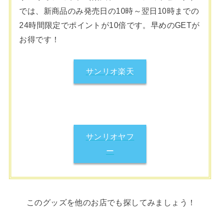
では、新商品のみ発売日の10時～翌日10時までの
24時間限定でポイントが10倍です。早めのGETが
お得です！
サンリオ楽天
サンリオヤフ
ー
このグッズを他のお店でも探してみましょう！