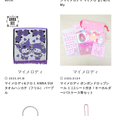
90cm
ンマイメロディ マイメロ まいめろ
My
マイメロディ
マイメロディ
2025.09.18
2026.01.09
マイメロディ&クロミ ANNA SUI
マイメロディ ボンボンドロップシ
タオルハンカチ（フリル） パープ
ール ミニ1シート付き！キーホルダ
ル
ー/パスケース等セット