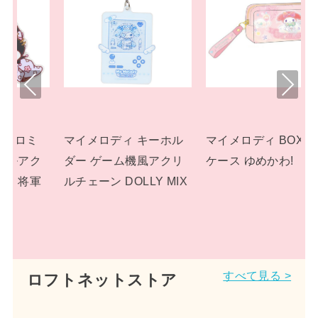
Pre
Nex
viou
t
s
ーホル
マイメロディ BOXペン
マイメロディ ぬいぐる
アクリ
ケース ゆめかわ!
み プラッシュドールS
 MIX
パステルドリームラン
ド サンリオ
すべて見る >
ロフトネットストア