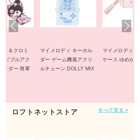
Pre
Nex
viou
t
s
キーホル
マイメロディ BOXペン
マイメロディ ぬいぐ
風アクリ
ケース ゆめかわ!
み プラッシュドールS
Y MIX
パステルドリームラン
ド サンリオ
すべて見る >
ロフトネットストア