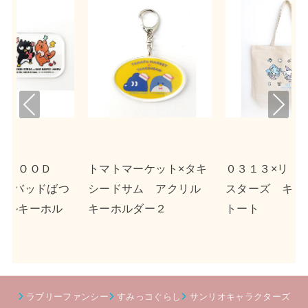
Pre
Nex
viou
t
s
ト×タキ
０３１３×リトルツイン
ｎｓｎ×ポチャッコ 
クリル
スターズ キャンバス
クリルキーホルダー２
トート
ラブリーファンシー
すみっコぐらし
サンリオキャラクターズ