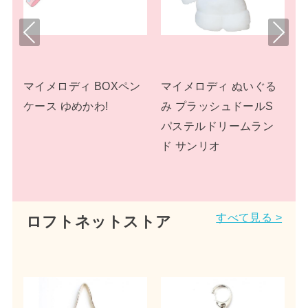
Pre
Nex
viou
t
s
ル
マイメロディ BOXペン
マイメロディ ぬいぐる
リ
ケース ゆめかわ!
み プラッシュドールS
X
パステルドリームラン
手
ド サンリオ
すべて見る >
ロフトネットストア