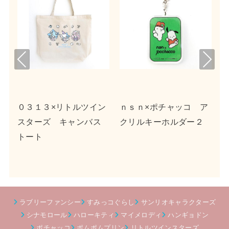
Pre
Nex
viou
t
s
キ
０３１３×リトルツイン
ｎｓｎ×ポチャッコ ア
スターズ キャンバス
クリルキーホルダー２
トート
ラブリーファンシー
すみっコぐらし
サンリオキャラクターズ
シナモロール
ハローキティ
マイメロディ
ハンギョドン
ポチャッコ
ポムポムプリン
リトルツインスターズ