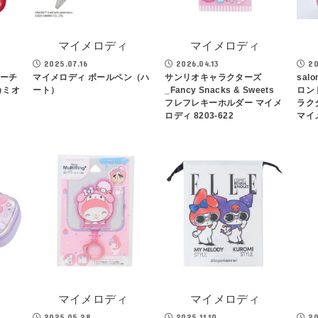
マイメロディ
マイメロディ
2025.07.16
2026.04.13
20
ポーチ
マイメロディ ボールペン（ハ
サンリオキャラクターズ
salo
カミオ
ート）
_Fancy Snacks & Sweets
ロン
フレフレキーホルダー マイメ
ラク
ロディ 8203-622
マイ
マイメロディ
マイメロディ
2025.05.28
2025.11.10
20