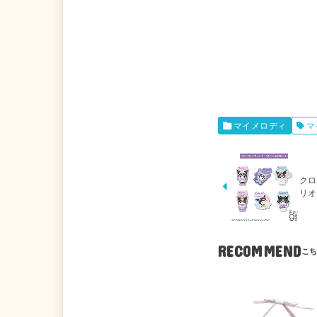
マイメロディ
マ
クロ
リオ 
RECOMMEND