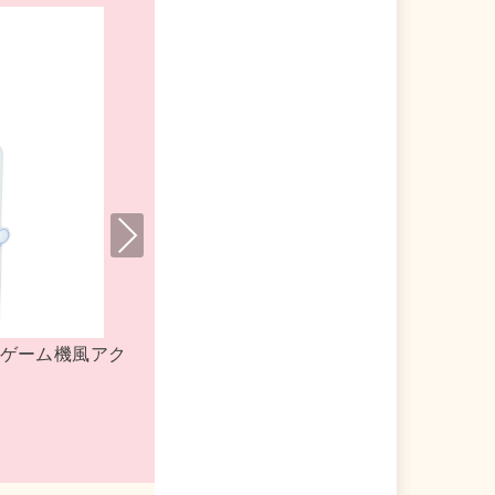
Nex
t
るみ プラッシュドール
マイメロディ ランチバッグ ダイ
ンド サンリオ
ー手提げバッグ 17 サンリオ