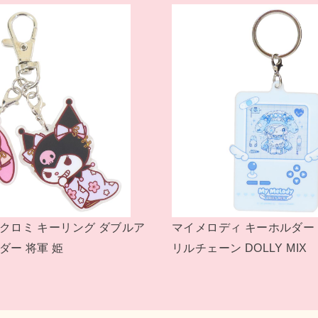
ィ BOXペンケース ゆめかわ!
マイメロディ ぬいぐ
S パステルドリームラ