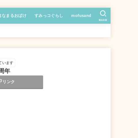
はなまるおばけ
すみっコぐらし
mofusand
SEARCH
ています
 周年
リンク