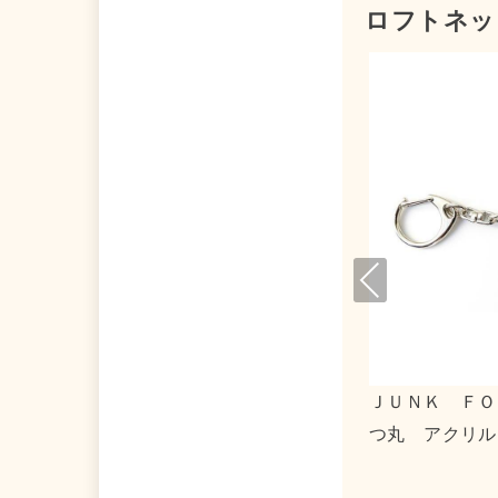
ロフトネッ
Pre
viou
s
トマトマーケット×タキシードサム アクリ
０３１３
ルキーホルダー２
ストート