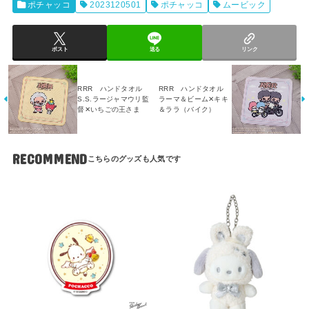
ポチャッコ
2023120501
ポチャッコ
ムービック
ポスト
送る
リンク
RRR ハンドタオル
RRR ハンドタオル
S.S.ラージャマウリ監
ラーマ＆ビーム✕キキ
督✕いちごの王さま
＆ララ（バイク）
RECOMMEND