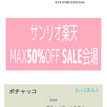
H14.5×W13×D8.5cm
すべて見る >
ポチャッコ
 ふわぬく