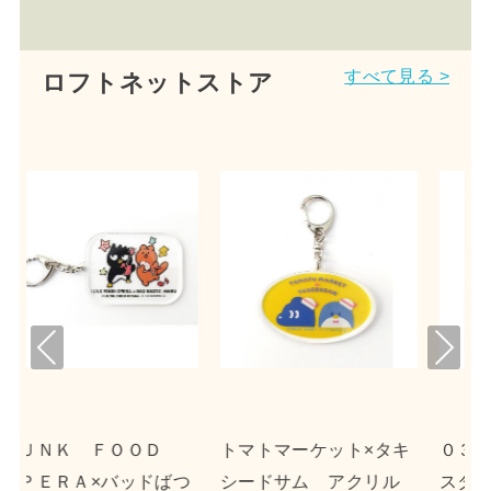
すべて見る >
ロフトネットストア
Pre
Nex
viou
t
s
ーケット×タキ
０３１３×リトルツイン
ｎｓｎ×ポチャ
ム アクリル
スターズ キャンバス
クリルキーホル