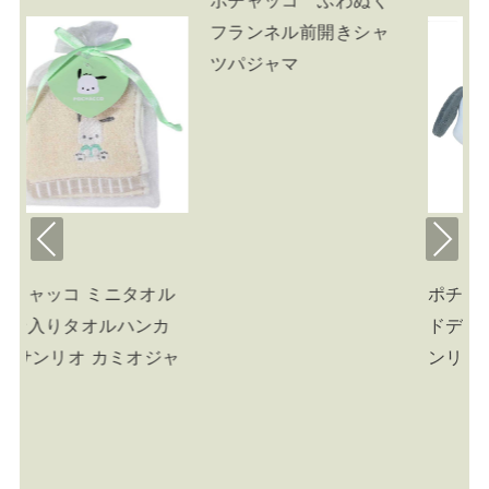
前開きシャ
Pre
Nex
viou
t
ポチャッコ ヘアアクセ
ポチャッコ ショル
s
ドデカパッチン vol.2 サ
バッグ 刺繍ラウン
ンリオ
ョルダーバッグ 805
ンリオ