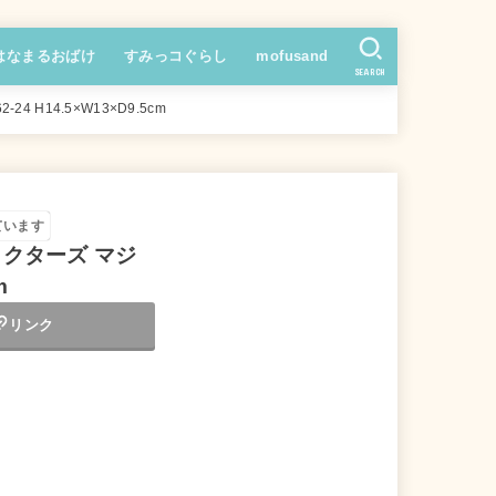
はなまるおばけ
すみっコぐらし
mofusand
SEARCH
 H14.5×W13×D9.5cm
ています
ャラクターズ マジ
m
リンク