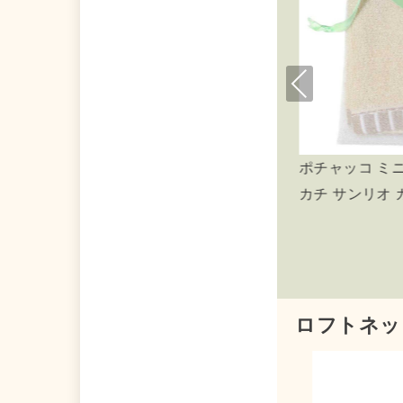
Pre
viou
s
ッ
ポチャッコ ミニタオル 巾着入りタオルハン
カチ サンリオ カミオジャパン
ロフトネッ