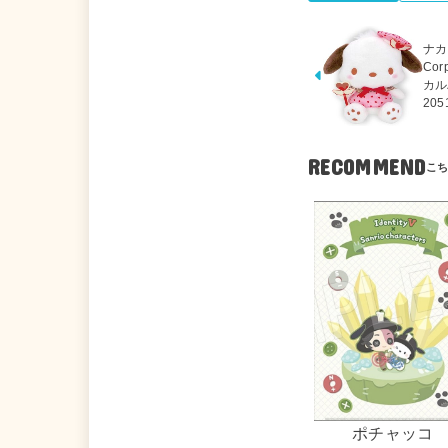
ナカ
Co
カル
205
RECOMMEND
ポチャッコ