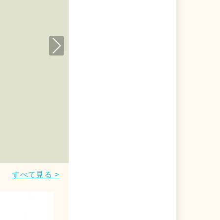
Nex
t
アクセ ドデカパッチン
ポチャッコ ショルダーバッ
ショルダーバッグ 805 サン
すべて見る >