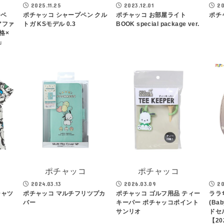
2025.11.25
2023.12.01
20
ンベ
ポチャッコ シャープペン クル
ポチャッコ お部屋ライト
ポチ
アファ
トガ KSモデル 0.3
BOOK special package ver.
人格×
」
ポチャッコ
ポチャッコ
2024.03.13
2026.03.09
20
シャツ
ポチャッコ マルチフリツプカ
ポチャッコ ゴルフ用品 ティー
ララ
バー
キーパー ポチャッコポイント
(Ba
サンリオ
ドセ
【2