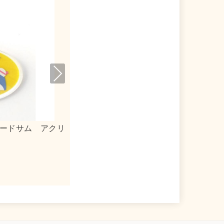
Nex
t
ードサム アクリ
０３１３×リトルツインスターズ キャ
ストート