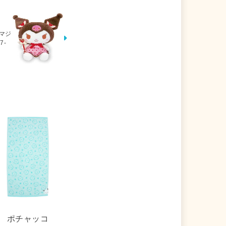
 マジ
7-
ポチャッコ