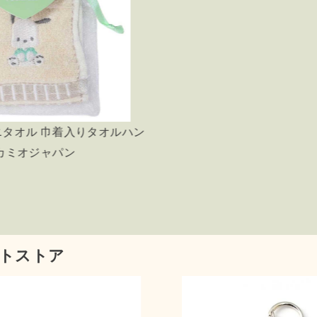
ポチャッコ ヘア
vol.2 サンリオ
トストア