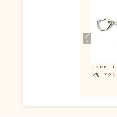
Pre
viou
s
りのりか×リトルツインスターズ 合皮フ
ＪＵＮＫ ＦＯ
ットポーチ
つ丸 アクリル