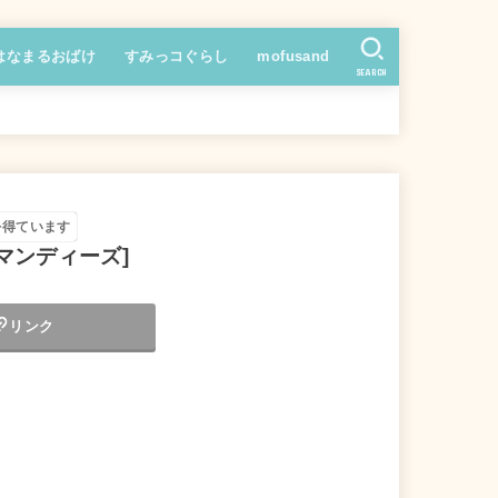
はなまるおばけ
すみっコぐらし
mofusand
SEARCH
を得ています
マンディーズ]
リンク