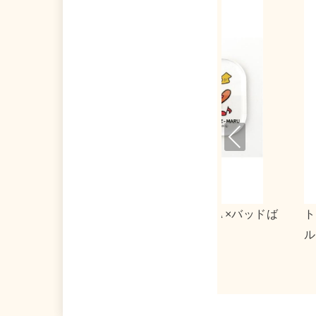
Pre
viou
s
マトマーケット×タキシードサム アクリ
０３１３×リト
キーホルダー２
ストート