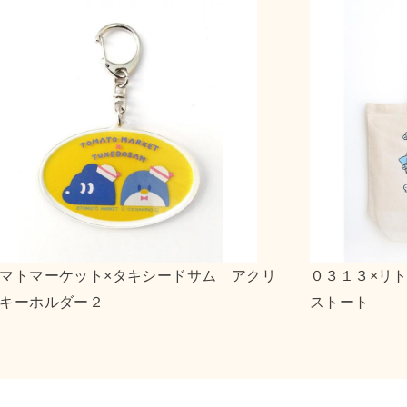
ルツインスターズ キャンバ
ｎｓｎ×ポチャッコ アク
２