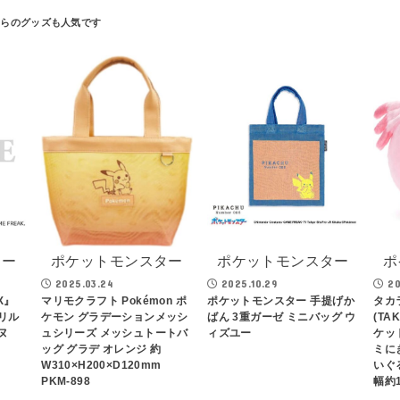
ター
ポケットモンスター
ポケットモンスター
ポ
2025.03.24
2025.10.29
20
EX』
マリモクラフト Pokémon ポ
ポケットモンスター 手提げか
タカ
リル
ケモン グラデーションメッシ
ばん 3重ガーゼ ミニバッグ ウ
(TAK
ヌ
ュシリーズ メッシュトートバ
ィズユー
ケッ
ッグ グラデ オレンジ 約
ミに
W310×H200×D120mm
いぐ
PKM-898
幅約1