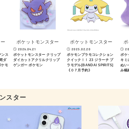
ター
ポケットモンスター
ポケットモンスター
ポ
2026.04.21
2025.02.20
20
マンス
ポケットモンスター クリップ
ポケモンプラモコレクション
ポケ
月間ダ
ダイカットアクリルクリップ
クイック！！ 23 ジラーチ プ
キミ
ポケモ
ゲンガー ポケモン
ラモデル[BANDAI SPIRITS]
ぬい
《０７月予約》
み幅
ンスター