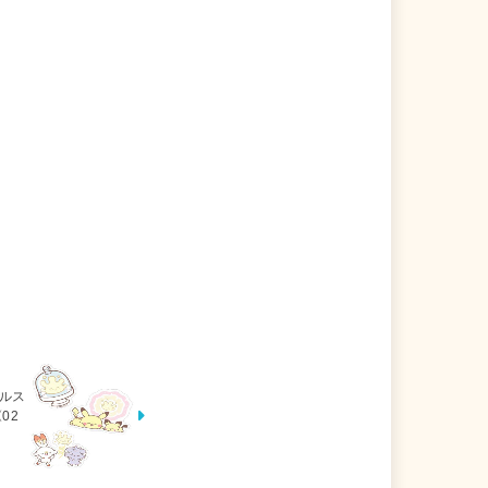
イルス
02