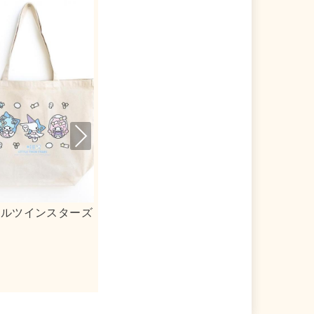
Nex
t
リルキーホルダー
ｍｏｇ×シナモロール 合皮フラットポ