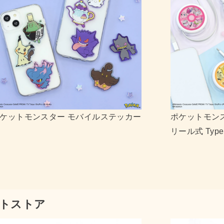
 PD60W 対応 USB2.0
ポケットモンスター カード
-C ケーブル
ルダー ポケピース モクロー
トストア