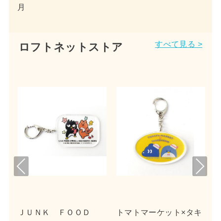
月
すべて見る >
ロフトネットストア
Pre
Nex
viou
t
s
イ
ＪＵＮＫ ＦＯＯＤ
トマトマーケット×タキ