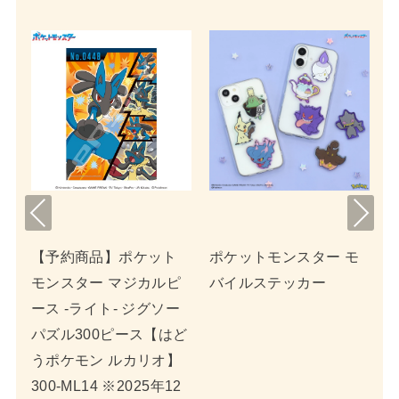
Pre
Nex
viou
t
【予約商品】ポケット
ポケットモンスター モ
s
ピ
モンスター マジカルピ
バイルステッカー
P
ー
ース -ライト- ジグソー
ー
で
パズル300ピース【はど
ツ
うポケモン ルカリオ】
5
300-ML14 ※2025年12