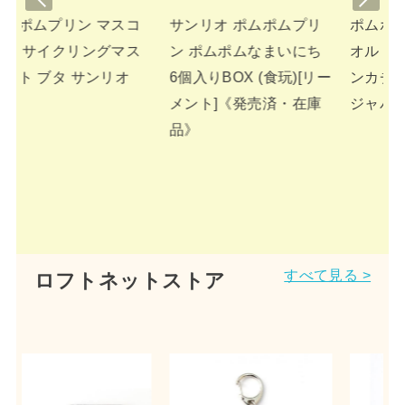
viou
t
ポムプリ
ポムポムプリン ミニタ
サンリオ ポムポムプ
s
まいにち
オル 巾着入りタオルハ
ン トートバッグ コー
食玩)[リー
ンカチ サンリオ カミオ
ュロイ 34203450
済・在庫
ジャパン
すべて見る >
ロフトネットストア