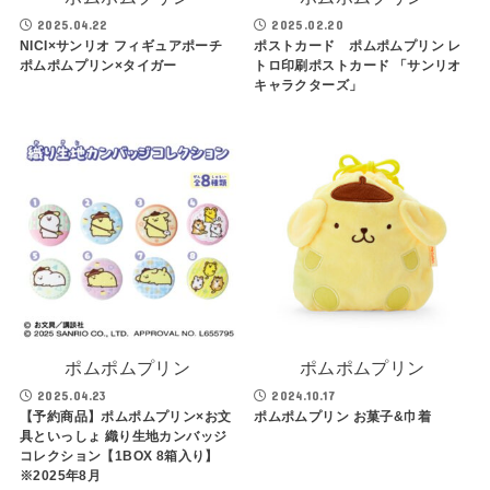
2025.04.22
2025.02.20
NICI×サンリオ フィギュアポーチ
ポストカード ポムポムプリン レ
ポムポムプリン×タイガー
トロ印刷ポストカード 「サンリオ
キャラクターズ」
ポムポムプリン
ポムポムプリン
2025.04.23
2024.10.17
【予約商品】ポムポムプリン×お文
ポムポムプリン お菓子&巾着
具といっしょ 織り生地カンバッジ
コレクション【1BOX 8箱入り】
※2025年8月