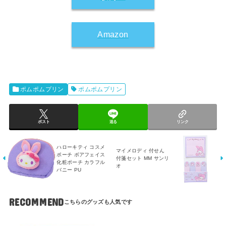
Amazon
ポムポムプリン
ポムポムプリン
ポスト
送る
リンク
ハローキティ コスメ
マイメロディ 付せん
ポーチ ボアフェイス
付箋セット MM サンリ
化粧ポーチ カラフル
オ
バニー PU
RECOMMEND