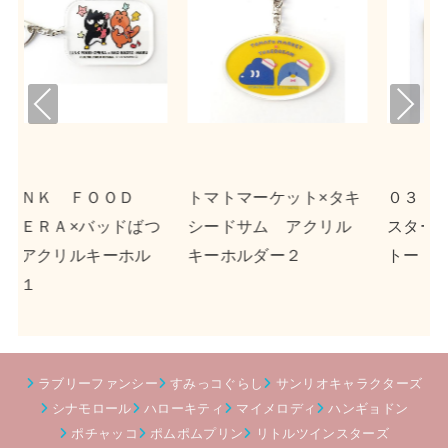
Pre
Nex
viou
t
s
ト×タキ
０３１３×リトルツイン
ｎｓｎ×ポチャッコ 
クリル
スターズ キャンバス
クリルキーホルダー
トート
ラブリーファンシー
すみっコぐらし
サンリオキャラクターズ
シナモロール
ハローキティ
マイメロディ
ハンギョドン
ポチャッコ
ポムポムプリン
リトルツインスターズ