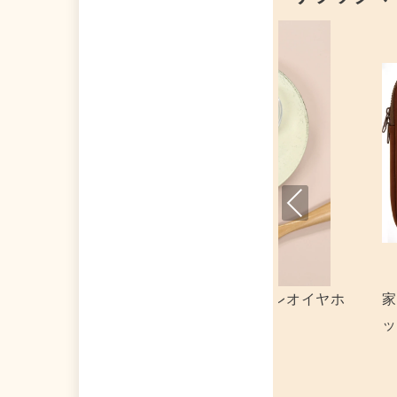
Pre
viou
s
電サプライ 集合 パソコンケース 「リラ
キーホルダー 
クマ」
フォトカードキ