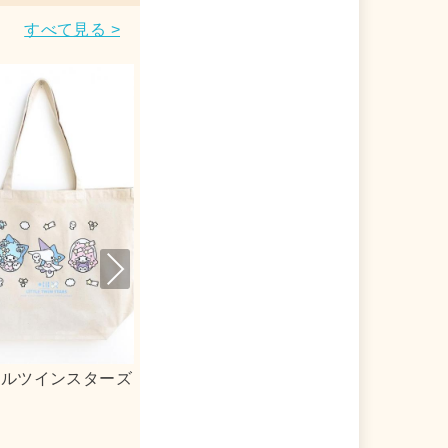
すべて見る >
Nex
t
リルキーホルダー
ｍｏｇ×シナモロール 合皮フラットポ