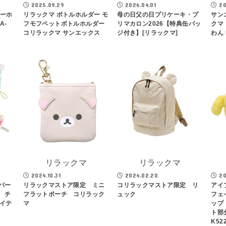
2025.09.29
2026.04.01
20
キーホ
リラックマ ボトルホルダー モ
母の日父の日プリケーキ・プ
サンエ
A-
フモフペットボトルホルダー
リマカロン2026【特典缶バッ
クマ
m
コリラックマ サンエックス
ジ付き】[リラックマ]
わん 
リラックマ
リラックマ
2024.10.31
2024.02.20
20
パー
リラックマストア限定 ミニ
コリラックマストア限定 リ
アイ
 チ
フラットポーチ コリラック
ュック
フェ
アイテ
マ
ップ
ト部分
K52