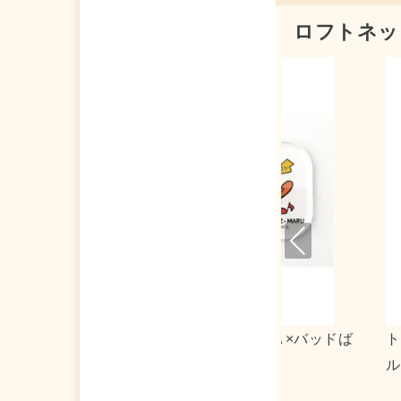
ロフトネッ
Pre
viou
s
マトマーケット×タキシードサム アクリ
０３１３×リト
キーホルダー２
ストート