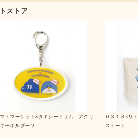
トストア
ルツインスターズ キャンバ
ｎｓｎ×ポチャッコ アク
２