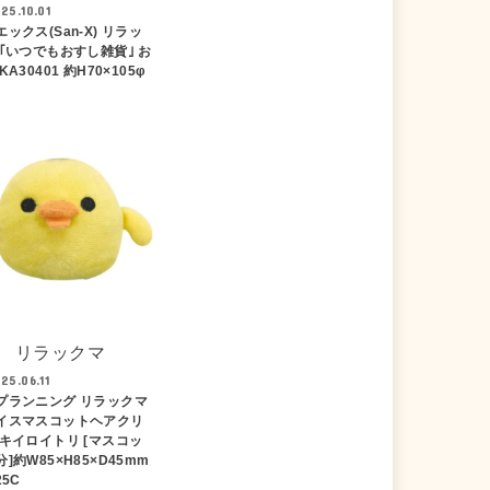
25.10.01
ックス(San-X) リラッ
 ｢いつでもおすし雑貨｣ お
KA30401 約H70×105φ
リラックマ
25.06.11
プランニング リラックマ
イスマスコットヘアクリ
 キイロイトリ [マスコッ
]約W85×H85×D45mm
25C