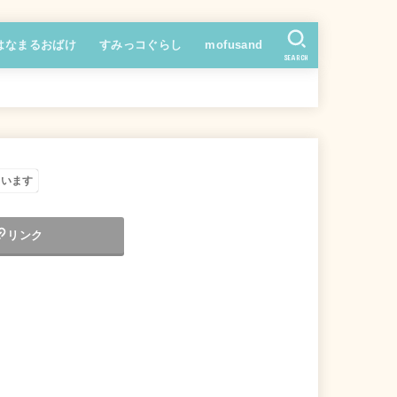
はなまるおばけ
すみっコぐらし
mofusand
SEARCH
ています
リンク