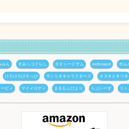
みゅん
すみっコぐらし
タキシードサム
mofusand
ポム
けろけろけろっぴ
サンリオキャラクターズ
タヌキとキツネ
カービィ
マイメロディ
まるもふびより
らぶいーず
リト