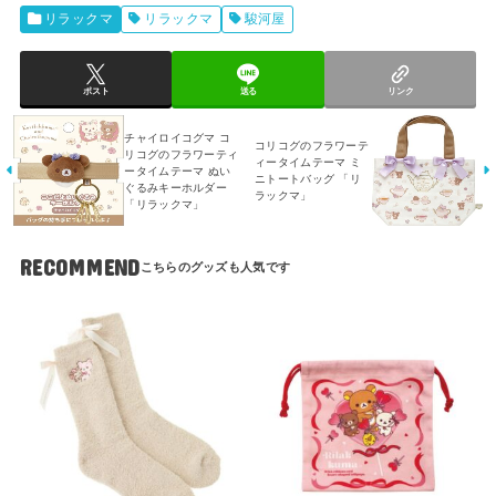
リラックマ
リラックマ
駿河屋
ポスト
送る
リンク
チャイロイコグマ コ
コリコグのフラワーテ
リコグのフラワーティ
ィータイムテーマ ミ
ータイムテーマ ぬい
ニトートバッグ 「リ
ぐるみキーホルダー
ラックマ」
「リラックマ」
RECOMMEND