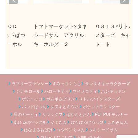
viou
t
s
ト×タキ
０３１３×リトルツイン
ｎｓｎ×ポチャッコ 
クリル
スターズ キャンバス
クリルキーホルダー
トート
ラブリーファンシー
すみっコぐらし
サンリオキャラクターズ
シナモロール
ハローキティ
マイメロディ
ハンギョドン
ポチャッコ
ポムポムプリン
リトルツインスターズ
バッドばつ丸
タヌキとキツネ
ポケットモンスター
星のカービィ
リラックマ
ぽかんとたん
PUI PUI モルカー
あひるのペックル
ぐでたま
けろけろけろっぴ
こぎみゅん
はなまるおばけ
コウペンちゃん
タキシードサム
当サイトについて
お問い合わせ