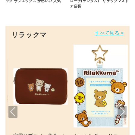
ッグ サンエックス かわいい 人気
ローチ(ランダム) リラックマスト
ア店長
すべて見る >
リラックマ
Pre
Nex
viou
t
s