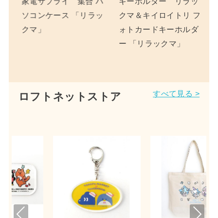
合 パ
キーホルダー リラッ
コリラックマ ネイルチ
リラッ
クマ＆キイロイトリ フ
ップ 「リラックマ」
ォトカードキーホルダ
ー 「リラックマ」
すべて見る >
ロフトネットストア
Pre
Nex