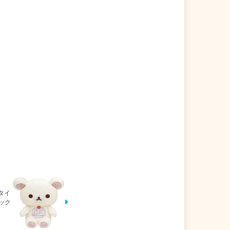
タイ
エック