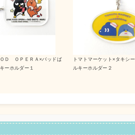
３×リトルツインスターズ キャンバ
ｎｓｎ×ポチャッコ
ト
２