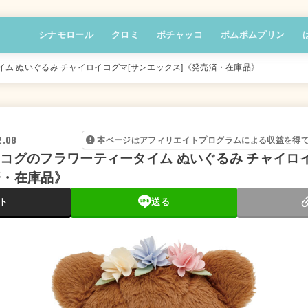
シナモロール
クロミ
ポチャッコ
ポムポムプリン
ム ぬいぐるみ チャイロイコグマ[サンエックス]《発売済・在庫品》
2.08
本ページはアフィリエイトプログラムによる収益を得
リコグのフラワーティータイム ぬいぐるみ チャイロ
済・在庫品》
ト
送る