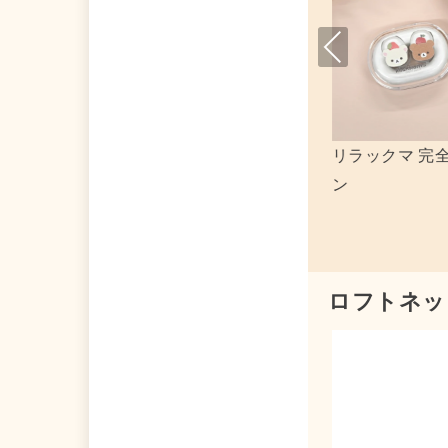
Pre
viou
s
電サプライ 集合 パソコンケース 「リラ
キーホルダー
クマ」
フォトカード
ロフトネッ