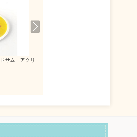
Nex
t
 アクリルキーホルダー
ｍｏｇ×シナモロール 合皮フラ