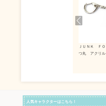
Pre
viou
s
トマトマーケット×タキシードサム アクリ
０３１
ルキーホルダー２
ストー
人気キャラクターはこちら！