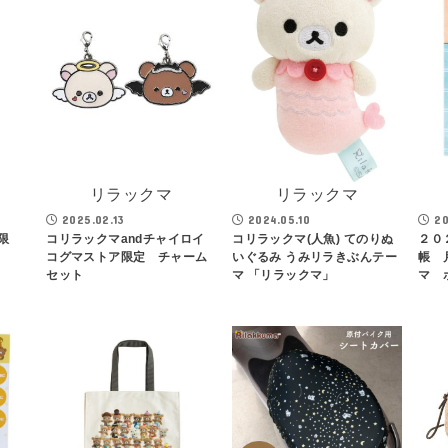
リラックマ
リラックマ
2025.02.13
2024.05.10
20
限
コリラックマandチャイロイ
コリラックマ(人魚) てのりぬ
２０
コグマストア限定 チャーム
いぐるみ うみリラきぶんテー
帳 
セット
マ 「リラックマ」
マ 