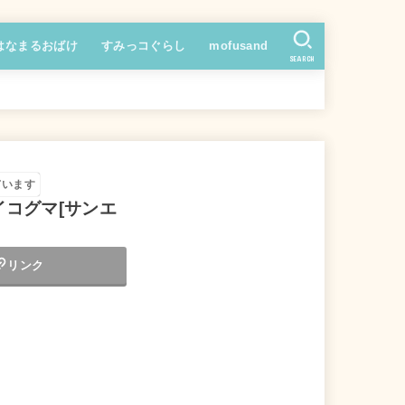
はなまるおばけ
すみっコぐらし
mofusand
SEARCH
ています
イコグマ[サンエ
リンク