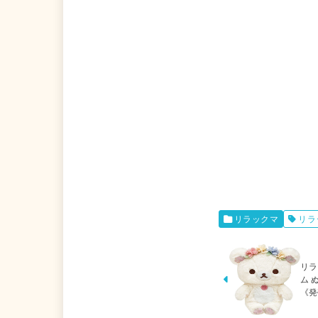
リラックマ
リラ
リラ
ム 
《発