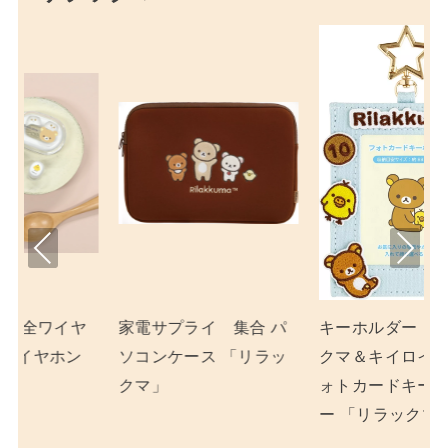
Pre
Nex
viou
t
s
集合 パ
キーホルダー リラッ
コリラックマ ネイル
「リラッ
クマ＆キイロイトリ フ
ップ 「リラックマ」
ォトカードキーホルダ
ー 「リラックマ」