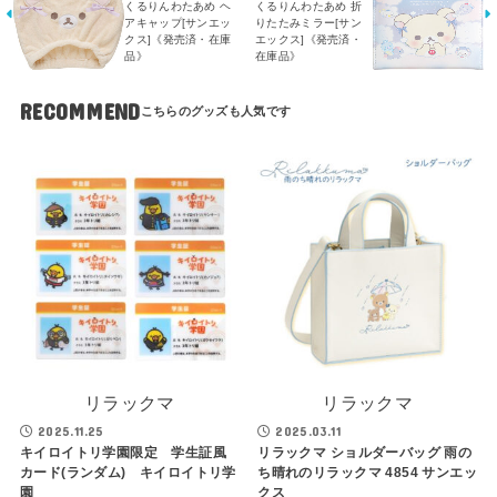
くるりんわたあめ ヘ
くるりんわたあめ 折
アキャップ[サンエッ
りたたみミラー[サン
クス]《発売済・在庫
エックス]《発売済・
品》
在庫品》
RECOMMEND
リラックマ
リラックマ
2025.11.25
2025.03.11
キイロイトリ学園限定 学生証風
リラックマ ショルダーバッグ 雨の
カード(ランダム) キイロイトリ学
ち晴れのリラックマ 4854 サンエッ
園
クス