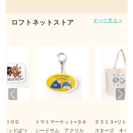
すべて見る >
ロフトネットストア
Pre
Nex
viou
t
s
ット×タキ
０３１３×リトルツイン
ｎｓｎ×ポチャッコ
アクリル
スターズ キャンバス
クリルキーホルダー